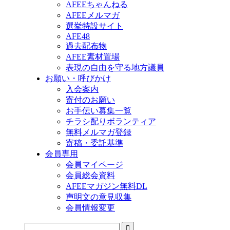
AFEEちゃんねる
AFEEメルマガ
選挙特設サイト
AFE48
過去配布物
AFEE素材置場
表現の自由を守る地方議員
お願い・呼びかけ
入会案内
寄付のお願い
お手伝い募集一覧
チラシ配りボランティア
無料メルマガ登録
寄稿・委託基準
会員専用
会員マイページ
会員総会資料
AFEEマガジン無料DL
声明文の意見収集
会員情報変更