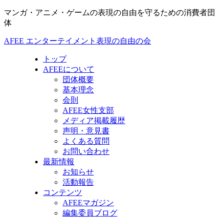
マンガ・アニメ・ゲームの表現の自由を守るための消費者団
体
AFEE エンターテイメント表現の自由の会
トップ
AFEEについて
団体概要
基本理念
会則
AFEE女性支部
メディア掲載履歴
声明・意見書
よくある質問
お問い合わせ
最新情報
お知らせ
活動報告
コンテンツ
AFEEマガジン
編集委員ブログ