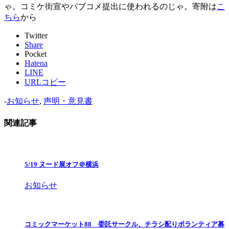
ゃ。コミケ街宣やパブコメ提出に使われるのじゃ。寄附は
こ
ちら
から
Twitter
Share
Pocket
Hatena
LINE
URLコピー
-
お知らせ
,
声明・意見書
関連記事
5/19 ヌード展オフ＠横浜
お知らせ
コミックマーケット88 委託サークル、チラシ配りボランティア募