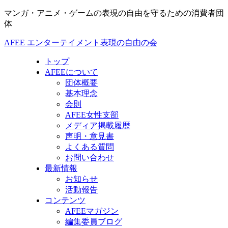
マンガ・アニメ・ゲームの表現の自由を守るための消費者団
体
AFEE エンターテイメント表現の自由の会
トップ
AFEEについて
団体概要
基本理念
会則
AFEE女性支部
メディア掲載履歴
声明・意見書
よくある質問
お問い合わせ
最新情報
お知らせ
活動報告
コンテンツ
AFEEマガジン
編集委員ブログ