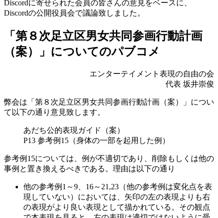
Discordに寄せられた会員の皆さんの意見をベースに、
Discordの公開役員会で議論致しました。
「第８次足立区男女共同参画行動計画
（案）」についてのパブコメ
エンターテイメント表現の自由の会
代表 坂井崇俊
弊会は「第８次足立区男女共同参画行動計画（案）」につい
て以下の通り意見致します。
あだち公的表現ガイド（案）
P13 参考例15（身体の一部を起用した例）
参考例15については、例が不適切であり、削除もしくは他の
事例と置き換えるべきである。理由は以下の通り
他の参考例1～9、16～21,23（他の参考例は変化点を表
現していない）においては、矢印の左の表現よりも右
の表現がより良い表現として描かれている。その観点
で本表現を見ると、左の表現は適切ではないように受