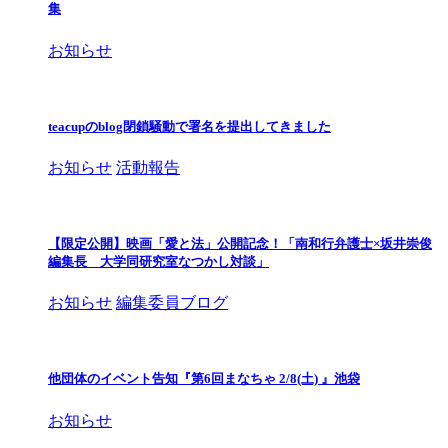
集
お知らせ
teacupのblog閉鎖騒動で署名を提出してきました
お知らせ
活動報告
【限定公開】映画「愛と法」公開記念！「南和行弁護士×坂井崇俊
編集長 大学同研究室なつかし対談」
お知らせ
編集委員ブログ
他団体のイベント告知『第6回まなちゃ 2/8(土) 』池袋
お知らせ