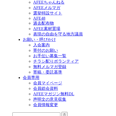
AFEEちゃんねる
AFEEメルマガ
選挙特設サイト
AFE48
過去配布物
AFEE素材置場
表現の自由を守る地方議員
お願い・呼びかけ
入会案内
寄付のお願い
お手伝い募集一覧
チラシ配りボランティア
無料メルマガ登録
寄稿・委託基準
会員専用
会員マイページ
会員総会資料
AFEEマガジン無料DL
声明文の意見収集
会員情報変更