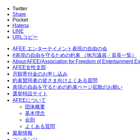
Twitter
Share
Pocket
Hatena
LINE
URLコピー
AFEE エンターテイメント表現の自由の会
#表現の自由を守るための約束 （地方議員・首長一覧）
About AFEE(Association for Freedom of Entertainment Ex
AFEE女性支部
月額寄付金のお申し込み
約束賛同者の皆さま向けよくある質問
表現の自由を守るための約束ページ拡散のお願い
選挙特設サイト
AFEEについて
団体概要
基本理念
会則
よくある質問
最新情報
コンテンツ