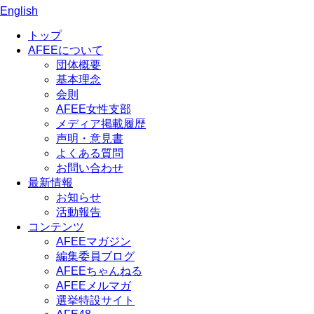
English
トップ
AFEEについて
団体概要
基本理念
会則
AFEE女性支部
メディア掲載履歴
声明・意見書
よくある質問
お問い合わせ
最新情報
お知らせ
活動報告
コンテンツ
AFEEマガジン
編集委員ブログ
AFEEちゃんねる
AFEEメルマガ
選挙特設サイト