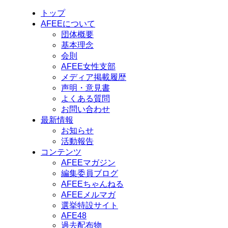
トップ
AFEEについて
団体概要
基本理念
会則
AFEE女性支部
メディア掲載履歴
声明・意見書
よくある質問
お問い合わせ
最新情報
お知らせ
活動報告
コンテンツ
AFEEマガジン
編集委員ブログ
AFEEちゃんねる
AFEEメルマガ
選挙特設サイト
AFE48
過去配布物