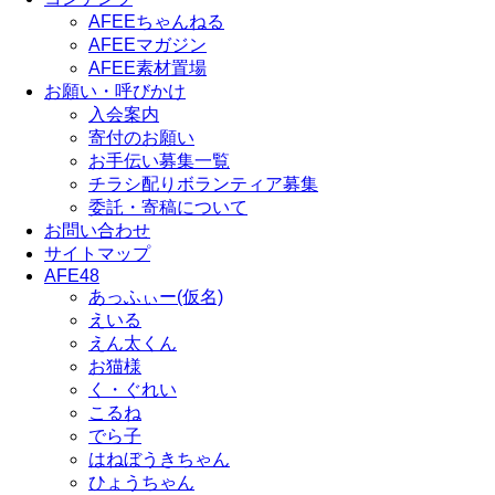
AFEEちゃんねる
AFEEマガジン
AFEE素材置場
お願い・呼びかけ
入会案内
寄付のお願い
お手伝い募集一覧
チラシ配りボランティア募集
委託・寄稿について
お問い合わせ
サイトマップ
AFE48
あっふぃー(仮名)
えいる
えん太くん
お猫様
く・ぐれい
こるね
でら子
はねぼうきちゃん
ひょうちゃん