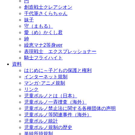
円
創造戦士クレアシオン
千代筆さくらちゃん
妹子
守（まもる）
愛（め）かくし君
紳
繰恵マナ2等身ver
表現戦士 エクスプレッショナー
騎士フライハイト
資料
はじめに～子どもの保護と権利
インターネット規制
マンガ･アニメ規制
リンク
児童ポルノとは（日本）
児童ポルノ一斉捜査（海外）
児童ポルノ禁止法に関する各種団体の声明
児童ポルノ等関連事件（海外）
児童ポルノ統計
児童ポルノ規制の歴史
単純所持規制