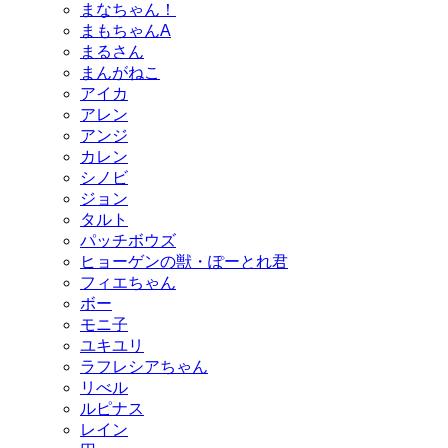
まなちゃん！
まもちゃんA
まるさん
まんがねこ
アイカ
アレン
アンジ
カレン
シノビ
ジョン
タルト
パッチボウズ
ヒョーゲンの獣・ぽーとれ君
フィエちゃん
ボー
モニ子
ユキユリ
ラフレシアちゃん
リべル
ルピナス
レイン