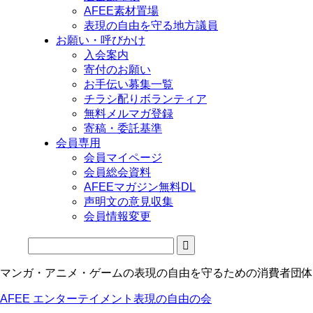
AFEE素材置場
表現の自由を守る地方議員
お願い・呼びかけ
入会案内
寄付のお願い
お手伝い募集一覧
チラシ配りボランティア
無料メルマガ登録
寄稿・委託基準
会員専用
会員マイページ
会員総会資料
AFEEマガジン無料DL
声明文の意見収集
会員情報変更
マンガ・アニメ・ゲームの表現の自由を守るための消費者団体
AFEE エンターテイメント表現の自由の会