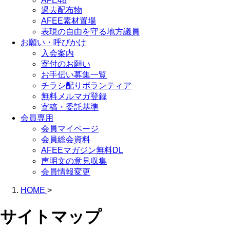
AFE48
過去配布物
AFEE素材置場
表現の自由を守る地方議員
お願い・呼びかけ
入会案内
寄付のお願い
お手伝い募集一覧
チラシ配りボランティア
無料メルマガ登録
寄稿・委託基準
会員専用
会員マイページ
会員総会資料
AFEEマガジン無料DL
声明文の意見収集
会員情報変更
HOME
>
サイトマップ