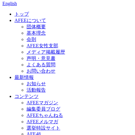
English
トップ
AFEEについて
団体概要
基本理念
会則
AFEE女性支部
メディア掲載履歴
声明・意見書
よくある質問
お問い合わせ
最新情報
お知らせ
活動報告
コンテンツ
AFEEマガジン
編集委員ブログ
AFEEちゃんねる
AFEEメルマガ
選挙特設サイト
AFE48