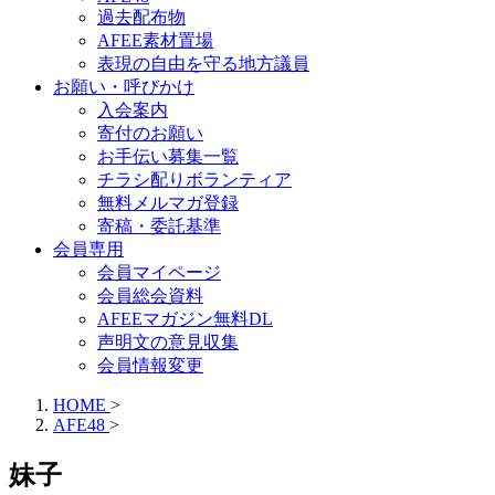
過去配布物
AFEE素材置場
表現の自由を守る地方議員
お願い・呼びかけ
入会案内
寄付のお願い
お手伝い募集一覧
チラシ配りボランティア
無料メルマガ登録
寄稿・委託基準
会員専用
会員マイページ
会員総会資料
AFEEマガジン無料DL
声明文の意見収集
会員情報変更
HOME
>
AFE48
>
妹子