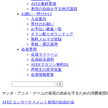
AFEE素材置場
表現の自由を守る地方議員
お願い・呼びかけ
入会案内
寄付のお願い
お手伝い募集一覧
チラシ配りボランティア
無料メルマガ登録
寄稿・委託基準
会員専用
会員マイページ
会員総会資料
AFEEマガジン無料DL
声明文の意見収集
会員情報変更
マンガ・アニメ・ゲームの表現の自由を守るための消費者団
AFEE エンターテイメント表現の自由の会