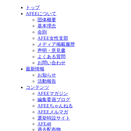
トップ
AFEEについて
団体概要
基本理念
会則
AFEE女性支部
メディア掲載履歴
声明・意見書
よくある質問
お問い合わせ
最新情報
お知らせ
活動報告
コンテンツ
AFEEマガジン
編集委員ブログ
AFEEちゃんねる
AFEEメルマガ
選挙特設サイト
AFE48
過去配布物