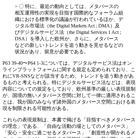
> 〇 特に、最近の動向としては、メタバースの
相互運用性の実現を目指す国際的なフォーラム組
織における標準化の議論が行われているほか、デ
ジタル市場法（the Digital Markets Act ; DMA）及
びデジタルサービス法（the Digital Services 1 Act ;
DSA）を導入した欧州が、さらに、メタバース
などの新しいトレンドを追う動きを見せるなどの
状況があり、留意が必要である。
P63 39-40〜P64 1-3については、デジタルサービス法はオン
ラインプラットフォームに関する規定も定められており、こ
れにVR-SNSなどが該当するため、トレンドを追う動きがあ
るものと考えられる。特にデジタルサービス法などは、表現
内容についての規定をしており、欧州基準の厳しい表現規制
が、国境の無いメタバース空間に対して一律に適用されるこ
とは、我が国のみならず諸外国のメタバース空間における表
現を制限される可能性がある。
これらの表現規制は、本書で掲げる「目指すべきメタバース
の理念」である、「自由な活動の場としてのメタバース」
「安心・安全に過ごせるメタバース」「創造性が開かれるメ