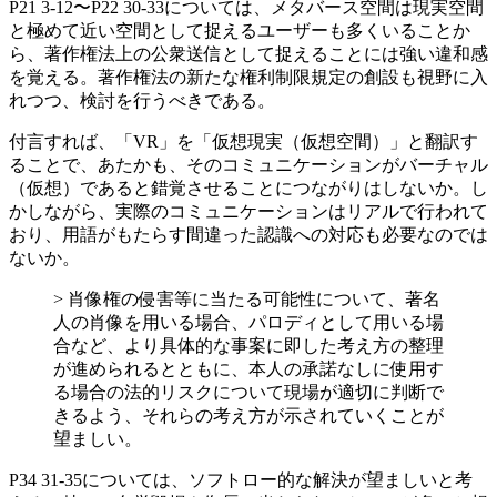
P21 3-12〜P22 30-33については、メタバース空間は現実空間
と極めて近い空間として捉えるユーザーも多くいることか
ら、著作権法上の公衆送信として捉えることには強い違和感
を覚える。著作権法の新たな権利制限規定の創設も視野に入
れつつ、検討を行うべきである。
付言すれば、「VR」を「仮想現実（仮想空間）」と翻訳す
ることで、あたかも、そのコミュニケーションがバーチャル
（仮想）であると錯覚させることにつながりはしないか。し
かしながら、実際のコミュニケーションはリアルで行われて
おり、用語がもたらす間違った認識への対応も必要なのでは
ないか。
> 肖像権の侵害等に当たる可能性について、著名
人の肖像を用いる場合、パロディとして用いる場
合など、より具体的な事案に即した考え方の整理
が進められるとともに、本人の承諾なしに使用す
る場合の法的リスクについて現場が適切に判断で
きるよう、それらの考え方が示されていくことが
望ましい。
P34 31-35については、ソフトロー的な解決が望ましいと考