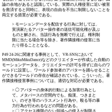
論の余地があると認識している。実際の人権侵害に近い被害
を救済すると同時に、表現の自由を不当に制限しないことを
両立する措置が必要である。
> モーションデータを配信する行為に対しては、
実演家たるアバター操作者の送信可能化権が及ぶ
ものと解され、当該行為を無断で行えば、権利制
限に当たる場合等を除き、著作隣接権の侵害に当
たり得ることとなる。
P49 24-26に関連する事例として、VR-SNSにおいて
MMD(MikuMikuDance)などのクリエイターが作成した自動の
モーションデータを、クリエイターの許可を得ずに自らのワ
ールドに設置し、ワールド参加者のアバターを踊らせること
ができるワールドの存在が確認されている。こういった、著
作隣接権侵害事例については、適切な対応が必要である。
> ◯ アバターの身体的行動による加害行為とし
て、メタバースの空間内でも、痴漢、つきまと
い、のぞき等のハラスメント行為や、殴る等の暴
力行為が行われるなどの問題がある。
> 〇 アクセス権限のない領域への侵入が制限さ