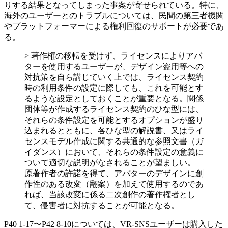
りする結果となってしまった事案が寄せられている。特に、
海外のユーザーとのトラブルについては、民間の第三者機関
やプラットフォーマーによる権利回復のサポートが必要であ
る。
> 著作権の移転を受けず、ライセンスによりアバ
ターを使用するユーザーが、デザイン盗用等への
対抗策を自ら講じていく上では、ライセンス契約
時の利用条件の設定に際しても、これを可能とす
るような設定としておくことが重要となる。関係
団体等が作成するライセンス契約のひな型には、
それらの条件設定を可能とするオプションが盛り
込まれるとともに、各ひな型の解説書、又はライ
センスモデル作成に関する共通的な参照文書（ガ
イダンス）において、それらの条件設定の意義に
ついて適切な説明がなされることが望ましい。
原著作者の許諾を得て、アバターのデザインに創
作性のある改変（翻案）を加えて使用するのであ
れば、当該改変に係る二次創作の著作権者とし
て、侵害者に対抗することが可能となる。
P40 1-17〜P42 8-10については、VR-SNSユーザーは購入した