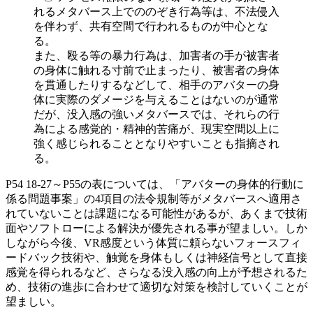
れるメタバース上でののぞき行為等は、不法侵入
を伴わず、共有空間で行われるものが中心とな
る。
また、殴る等の暴力行為は、加害者の手が被害者
の身体に触れる寸前で止まったり、被害者の身体
を貫通したりするなどして、相手のアバターの身
体に実際のダメージを与えることはないのが通常
だが、没入感の強いメタバースでは、それらの行
為による感覚的・精神的苦痛が、現実空間以上に
強く感じられることとなりやすいことも指摘され
る。
P54 18-27～P55の表については、「アバターの身体的行動に
係る問題事案」の4項目の法令規制等がメタバースへ適用さ
れていないことは課題になる可能性があるが、あくまで技術
面やソフトローによる解決が優先される事が望ましい。しか
しながら今後、VR感度という体質に頼らないフォースフィ
ードバック技術や、触覚を身体もしくは神経信号として直接
感覚を得られるなど、さらなる没入感の向上が予想されるた
め、技術の進歩に合わせて適切な対策を検討していくことが
望ましい。