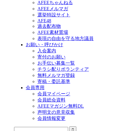
AFEEちゃんねる
AFEEメルマガ
選挙特設サイト
AFE48
過去配布物
AFEE素材置場
表現の自由を守る地方議員
お願い・呼びかけ
入会案内
寄付のお願い
お手伝い募集一覧
チラシ配りボランティア
無料メルマガ登録
寄稿・委託基準
会員専用
会員マイページ
会員総会資料
AFEEマガジン無料DL
声明文の意見収集
会員情報変更