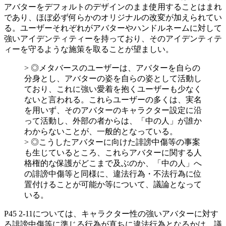
アバターをデフォルトのデザインのまま使用することはまれ
であり、ほぼ必ず何らかのオリジナルの改変が加えられてい
る。ユーザーそれぞれがアバターやハンドルネームに対して
強いアイデンティティーを持っており、そのアイデンティテ
ィーを守るような施策を取ることが望ましい。
> ◎メタバースのユーザーは、アバターを自らの
分身とし、アバターの姿を自らの姿として活動し
ており、これに強い愛着を抱くユーザーも少なく
ないと言われる。これらユーザーの多くは、実名
を用いず、そのアバターのキャラクター設定に沿
って活動し、外部の者からは、「中の人」が誰か
わからないことが、一般的となっている。
> ◎こうしたアバターに向けた誹謗中傷等の事案
も生じているところ、これらアバターに関する人
格権的な保護がどこまで及ぶのか、「中の人」へ
の誹謗中傷等と同様に、違法行為・不法行為に位
置付けることが可能か等について、議論となって
いる。
P45 2-11については、キャラクター性の強いアバターに対す
る誹謗中傷等に準じる行為が直ちに違法行為となるかは、議