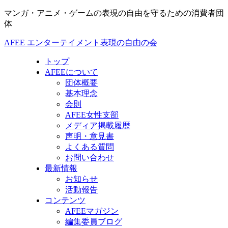
マンガ・アニメ・ゲームの表現の自由を守るための消費者団
体
AFEE エンターテイメント表現の自由の会
トップ
AFEEについて
団体概要
基本理念
会則
AFEE女性支部
メディア掲載履歴
声明・意見書
よくある質問
お問い合わせ
最新情報
お知らせ
活動報告
コンテンツ
AFEEマガジン
編集委員ブログ