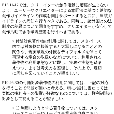
P13 11-12では、クリエイターの創作活動に萎縮が生じない
よう、ユーザーやクリエイターによる意匠法に基づく適切な
創作ガイドラインの作成を国はサポートすると共に、当該ガ
イドラインの周知を行うべきである。同時に、諸外国との法
制度の差異について調査をすすめ、クリエイターが安心して
創作活動できる環境整備を行うべきである。
> 付随対象著作物の利用に関しては、メタバース
内では対象物に接近すると大写しになることとの
関係や、現実環境の外観をディフォルメを伴って
再現する場合の取扱いなどについて、利用される
著作物や利用形態などに即し、実務や実態を踏ま
えつつ、まずは考え方を整理し、その上で、適切
に周知を図っていくことが望ましい。
P19 26-30の付随対象著作物の利用に関しては、上記の対応
を行うことで問題が無いと考える。特に検討に当たっては、
実際の権利者への影響が軽微なものについては、権利制限の
対象として捉えることが望ましい。
> 〇 利用しようとする著作物については、メタ
バースユーザーやサービス事業者等自身におい