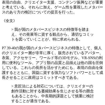
表現の自由、クリエイター支援、コンテンツ振興などが重要
と考えている。それらに加え、ゲーム性を重視したメタバー
スのあり方の検討についての提言を行った。
《全文》
> 我が国のメタバースビジネスの特徴等を踏ま
え、その発展等に資する観点から、適切なコミッ
トを図っていくことが、特に求められる。
P7 39-40の我が国のメタバースビジネスの特徴として、個人
のクリエイター層が非常に厚く、販売されているアバター、
衣装、アクセサリー、ワールド等の3Dモデル、VR-SNSの利
用に便利なツール、アプリ類の品質と品揃えは他の国を圧倒
している。これらの長所を活かすためにも、表現の自由を保
護するとともに、国益に資する強力なソフトパワーとして成
長させることに政府はコミットすべきである。
> 意匠法による対応については、クリエイターの
創作活動に対する萎縮効果を生じさせる等の懸念
もあることから、中長期的課題として慎重に検討
することが適当である。