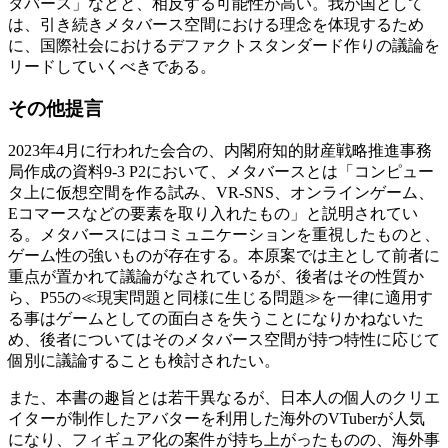
タバース」などと、相反する可能性が高い。我が国として
は、引き続きメタバース空間における理念を体現するため
に、国際社会におけるデファクトスタンダード作りの議論を
リードしていくべきである。
その他提言
2023年4月に行われた会合の、内閣府知的財産戦略推進事務
局作成の資料9-3 P2において、メタバースとは「コンピュー
タ上に仮想空間を作る試み、VR-SNS、オンラインゲーム、
Eコマースなどの要素を取り入れたもの」と説明されてい
る。メタバースにはコミュニケーションを重視したものと、
ゲーム性の強いものが存在する。本原案では主として前者に
重点が置かれて議論がなされているが、後者はその性質か
ら、P55の≪現実問題と同様に生じる問題≫を一律に適用す
る事はゲームとしての面白さを失うことになりかねないた
め、後者についてはそのメタバース空間が持つ特性に応じて
個別に議論することも検討されたい。
また、本書の趣旨とは若干異なるが、日本人の個人のクリエ
イターが制作したアバターを利用した海外のVTuberが人気
になり、フィギュア化の案件が持ち上がったものの、海外事