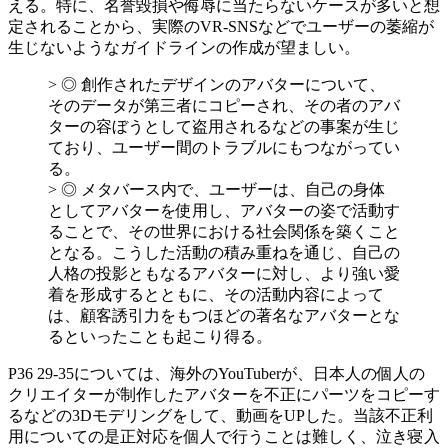
える。特に、名誉毀損や侮辱に当たらないケースが多いと想
定されることから、実際のVR-SNSなどでユーザーの萎縮が
生じないようなガイドラインの作成が望ましい。
> ◎ 創作されたデザインのアバターについて、
そのデータが第三者にコピーされ、その者のアバ
ターの容ぼうとして盗用されるなどの事案が生じ
ており、ユーザー間のトラブルにもつながってい
る。
> ◎ メタバース内で、ユーザーは、自己の身体
としてアバターを使用し、アバターの姿で活動す
ることで、その世界における社会関係を築くこと
となる。こうした活動の積み重ねを通じ、自己の
人格の投影ともなるアバターに対し、より強い愛
着を形成するとともに、その活動内容によって
は、顧客誘引力をもつほどの著名なアバターとな
るといったことも起こり得る。
P36 29-35については、海外のYouTuberが、日本人の個人の
クリエイターが制作したアバターを不正にパーツをコピーす
るなどの3Dモデリングをして、動画をUPした。当該不正利
用についての是正対応を個人で行うことは難しく、泣き寝入