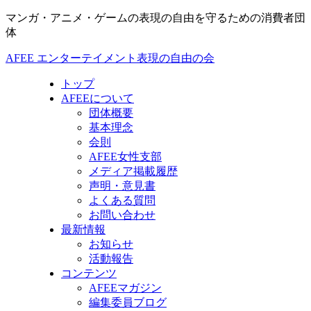
マンガ・アニメ・ゲームの表現の自由を守るための消費者団
体
AFEE エンターテイメント表現の自由の会
トップ
AFEEについて
団体概要
基本理念
会則
AFEE女性支部
メディア掲載履歴
声明・意見書
よくある質問
お問い合わせ
最新情報
お知らせ
活動報告
コンテンツ
AFEEマガジン
編集委員ブログ