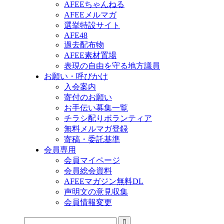
AFEEちゃんねる
AFEEメルマガ
選挙特設サイト
AFE48
過去配布物
AFEE素材置場
表現の自由を守る地方議員
お願い・呼びかけ
入会案内
寄付のお願い
お手伝い募集一覧
チラシ配りボランティア
無料メルマガ登録
寄稿・委託基準
会員専用
会員マイページ
会員総会資料
AFEEマガジン無料DL
声明文の意見収集
会員情報変更