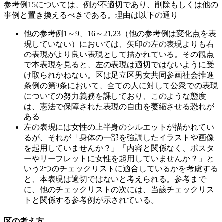
参考例15については、例が不適切であり、削除もしくは他の
事例と置き換えるべきである。理由は以下の通り
他の参考例1～9、16～21,23（他の参考例は変化点を表
現していない）においては、矢印の左の表現よりも右
の表現がより良い表現として描かれている。その観点
で本表現を見ると、左の表現は適切ではないように受
け取られかねない。区は足立区男女共同参画社会推進
条例の第9条において、全ての人に対して公衆での表現
についての努力義務を課しており、このような態度
は、憲法で保障された表現の自由を萎縮させる恐れが
ある
左の表現には女性の上半身のシルエットが描かれてい
るが、それが「身体の一部を強調したイラストや画像
を起用していませんか？」「内容と関係なく、ポスタ
ーやリーフレットに女性を起用していませんか？」と
いう2つのチェックリストに適合しているかを考慮する
と、本表現は適切ではないと考えられる。参考まで
に、他のチェックリストの次には、当該チェックリス
トと関係する参考例が示されている。
区の考え方