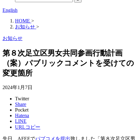
English
HOME
>
お知らせ
>
お知らせ
第８次足立区男女共同参画行動計画
（案）パブリックコメントを受けての
変更箇所
2024年1月7日
Twitter
Share
Pocket
Hatena
LINE
URLコピー
先日、AFEEで
パブコメを提出
致しました「第８次足立区男