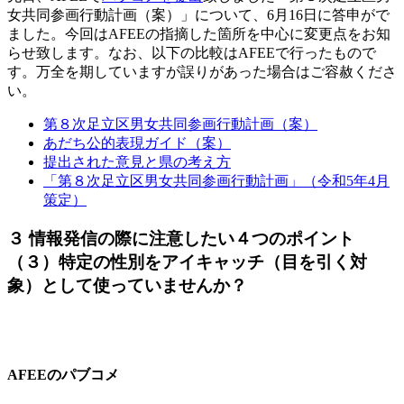
女共同参画行動計画（案）」について、6月16日に答申がで
ました。今回はAFEEの指摘した箇所を中心に変更点をお知
らせ致します。なお、以下の比較はAFEEで行ったもので
す。万全を期していますが誤りがあった場合はご容赦くださ
い。
第８次足立区男女共同参画行動計画（案）
あだち公的表現ガイド（案）
提出された意見と県の考え方
「第８次足立区男女共同参画行動計画」（令和5年4月
策定）
３ 情報発信の際に注意したい４つのポイント
（３）特定の性別をアイキャッチ（目を引く対
象）として使っていませんか？
AFEEのパブコメ