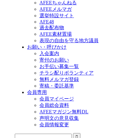
AFEEちゃんねる
AFEEメルマガ
選挙特設サイト
AFE48
過去配布物
AFEE素材置場
表現の自由を守る地方議員
お願い・呼びかけ
入会案内
寄付のお願い
お手伝い募集一覧
チラシ配りボランティア
無料メルマガ登録
寄稿・委託基準
会員専用
会員マイページ
会員総会資料
AFEEマガジン無料DL
声明文の意見収集
会員情報変更