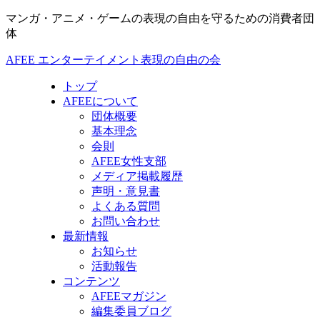
マンガ・アニメ・ゲームの表現の自由を守るための消費者団
体
AFEE エンターテイメント表現の自由の会
トップ
AFEEについて
団体概要
基本理念
会則
AFEE女性支部
メディア掲載履歴
声明・意見書
よくある質問
お問い合わせ
最新情報
お知らせ
活動報告
コンテンツ
AFEEマガジン
編集委員ブログ