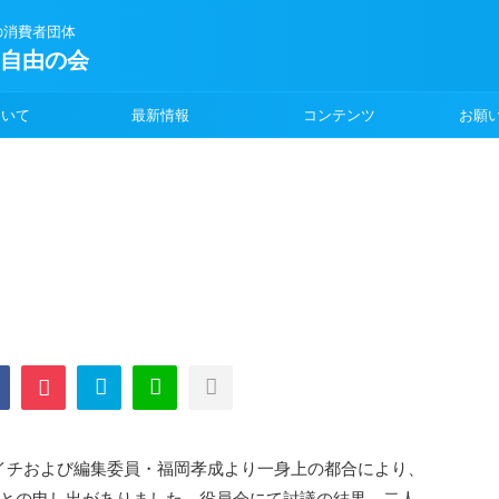
の消費者団体
の自由の会
ついて
最新情報
コンテンツ
お願
ーイチおよび編集委員・福岡孝成より一身上の都合により、
との申し出がありました。役員会にて討議の結果、二人