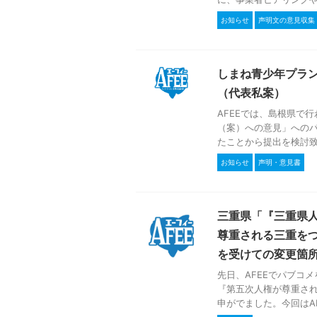
お知らせ
声明文の意見収集
しまね青少年プラ
（代表私案）
AFEEでは、島根県で
（案）への意見」への
たことから提出を検討致し
お知らせ
声明・意見書
三重県「『三重県
尊重される三重を
を受けての変更箇
先日、AFEEでパブコ
『第五次人権が尊重され
申がでました。今回はAFE