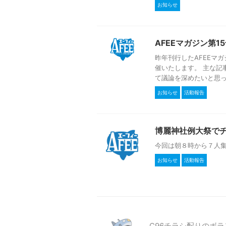
お知らせ
AFEEマガジン第
昨年刊行したAFEEマガ
催いたします。 主な記
て議論を深めたいと思って
お知らせ
活動報告
博麗神社例大祭で
今回は朝８時から７人
お知らせ
活動報告
C96チラシ配りのボ