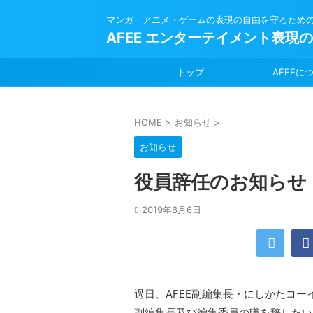
マンガ・アニメ・ゲームの表現の自由を守るため
AFEE エンターテイメント表現
トップ
AFEEに
HOME
>
お知らせ
>
お知らせ
役員辞任のお知らせ
2019年8月6日
過日、AFEE副編集長・にしかたコ
副編集長及び編集委員の職を辞したい