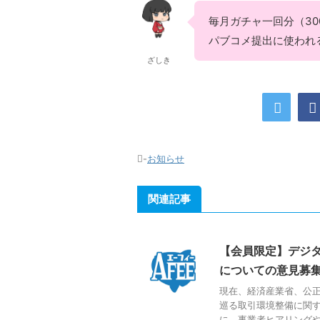
毎月ガチャ一回分（3
パブコメ提出に使われ
ざしき
-
お知らせ
関連記事
【会員限定】デジ
についての意見募
現在、経済産業省、公
巡る取引環境整備に関
に、事業者ヒアリングやパ