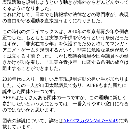
表現活動を規制しようという動きが海外からどんどんやって
くるようになりました。
これに対して、日本でも情報学や法律などの専門家が、表現
の自由を守る運動を直接担うようになりました。
この時代のクライマックスは、2010年の東京都青少年条例改
正でした。もともとは実際の子供を守ろうという条例だった
はずが、「非実在青少年」を保護するためと称してマンガ・
アニメ・ゲームを規制するという、非常に危険な条例が危う
く成立する寸前でした。しかし都議会議員や国会議員への働
きかけが功を奏し、「非実在青少年」に関する条例の成立は
阻止することができました。
2010年代に入り、新しい反表現規制運動の担い手が加わりま
した。その一人が山田太郎議員であり、AFEEもまた新たに
誕生した団体の一つです。
AFEEはたくさんある団体の一つですが、この運動に新しく
参加したいという人にとっては、一番入りやすい窓口になる
のではないかと思います。
図表の解説について、詳細は
AFEEマガジンVol.7〜Vol.9
に掲
載しています。