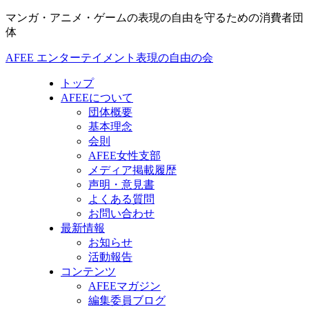
マンガ・アニメ・ゲームの表現の自由を守るための消費者団
体
AFEE エンターテイメント表現の自由の会
トップ
AFEEについて
団体概要
基本理念
会則
AFEE女性支部
メディア掲載履歴
声明・意見書
よくある質問
お問い合わせ
最新情報
お知らせ
活動報告
コンテンツ
AFEEマガジン
編集委員ブログ