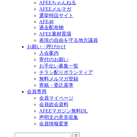
AFEEちゃんねる
AFEEメルマガ
選挙特設サイト
AFE48
過去配布物
AFEE素材置場
表現の自由を守る地方議員
お願い・呼びかけ
入会案内
寄付のお願い
お手伝い募集一覧
チラシ配りボランティア
無料メルマガ登録
寄稿・委託基準
会員専用
会員マイページ
会員総会資料
AFEEマガジン無料DL
声明文の意見収集
会員情報変更