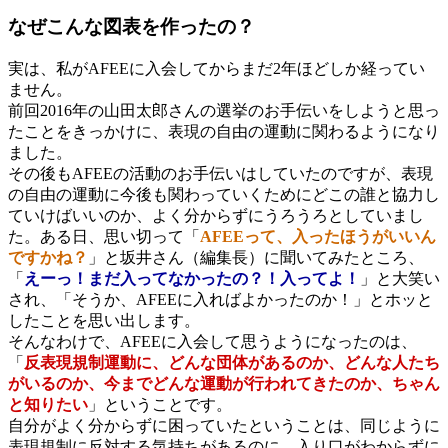
なぜこんな図表を作ったの？
実は、私がAFEEに入会してからまだ2年ほどしか経ってい
ません。
前回2016年の山田太郎さんの選挙のお手伝いをしようと思っ
たことをきっかけに、表現の自由の運動に関わるようになり
ました。
その後もAFEEの活動のお手伝いはしていたのですが、表現
の自由の運動に今後も関わっていくためにどこの誰と協力し
ていけばいいのか、よく分からずにうろうろとしていまし
た。ある日、思い切って「
AFEEって、入ったほうがいいん
ですかね？
」と坂井さん（編集長）に聞いてみたところ、
「
えーっ！まだ入ってなかったの？！入ってよ！
」と大笑い
され、「そうか、AFEEに入ればよかったのか！」とホッと
したことを思い出します。
そんなわけで、AFEEに入会して思うようになったのは、
「
反表現規制運動に、どんな団体があるのか、どんな人たち
がいるのか、今までどんな運動が行われてきたのか、ちゃん
と知りたい
」ということです。
自分がよく分からずに困っていたということは、同じように
表現規制に反対する気持ちがあるのに、入り口がわからずに