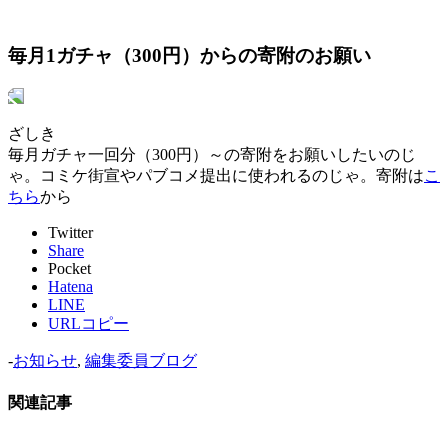
毎月1ガチャ（300円）からの寄附のお願い
ざしき
毎月ガチャ一回分（300円）～の寄附をお願いしたいのじ
ゃ。コミケ街宣やパブコメ提出に使われるのじゃ。寄附は
こ
ちら
から
Twitter
Share
Pocket
Hatena
LINE
URLコピー
-
お知らせ
,
編集委員ブログ
関連記事