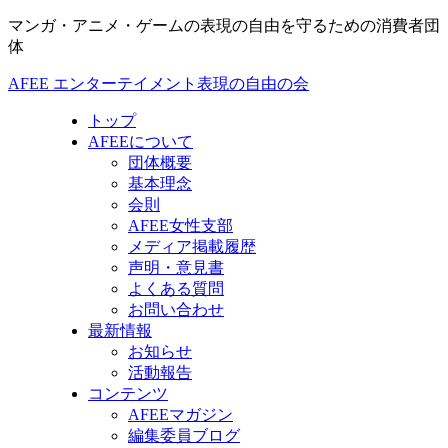
マンガ・アニメ・ゲームの表現の自由を守るための消費者団
体
AFEE エンターテイメント表現の自由の会
トップ
AFEEについて
団体概要
基本理念
会則
AFEE女性支部
メディア掲載履歴
声明・意見書
よくある質問
お問い合わせ
最新情報
お知らせ
活動報告
コンテンツ
AFEEマガジン
編集委員ブログ