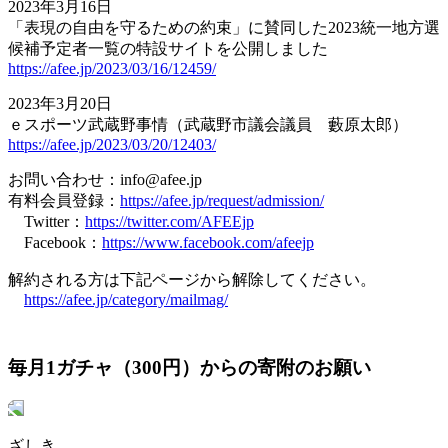
2023年3月16日
「表現の自由を守るための約束」に賛同した2023統一地方選
候補予定者一覧の特設サイトを公開しました
https://afee.jp/2023/03/16/12459/
2023年3月20日
ｅスポーツ武蔵野事情（武蔵野市議会議員 藪原太郎）
https://afee.jp/2023/03/20/12403/
お問い合わせ：info@afee.jp
有料会員登録：
https://afee.jp/request/admission/
Twitter：
https://twitter.com/AFEEjp
Facebook：
https://www.facebook.com/afeejp
解約される方は下記ページから解除してください。
https://afee.jp/category/mailmag/
毎月1ガチャ（300円）からの寄附のお願い
ざしき