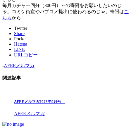
毎月ガチャ一回分（300円）～の寄附をお願いしたいのじ
ゃ。コミケ街宣やパブコメ提出に使われるのじゃ。寄附は
こ
ちら
から
Twitter
Share
Pocket
Hatena
LINE
URLコピー
-
AFEEメルマガ
関連記事
AFEEメルマガ2023年9月号
AFEEメルマガ