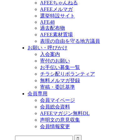
AFEEちゃんねる
AFEEメルマガ
選挙特設サイト
AFE48
過去配布物
AFEE素材置場
表現の自由を守る地方議員
お願い・呼びかけ
入会案内
寄付のお願い
お手伝い募集一覧
チラシ配りボランティア
無料メルマガ登録
寄稿・委託基準
会員専用
会員マイページ
会員総会資料
AFEEマガジン無料DL
声明文の意見収集
会員情報変更