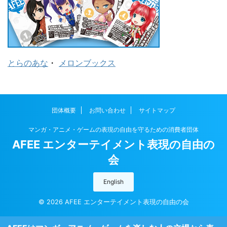
とらのあな
・
メロンブックス
団体概要
お問い合わせ
サイトマップ
マンガ・アニメ・ゲームの表現の自由を守るための消費者団体
AFEE エンターテイメント表現の自由の
会
English
© 2026 AFEE エンターテイメント表現の自由の会