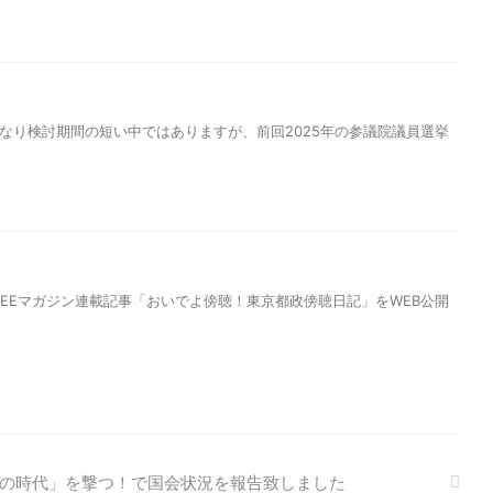
となり検討期間の短い中ではありますが、前回2025年の参議院議員選挙
FEEマガジン連載記事「おいでよ傍聴！東京都政傍聴日記」をWEB公開
「冬の時代」を撃つ！で国会状況を報告致しました