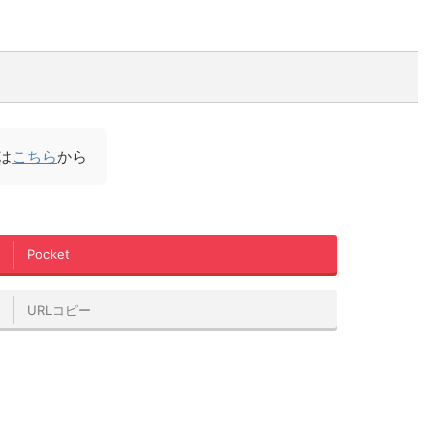
は
こちら
から
Pocket
URLコピー