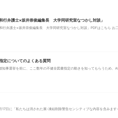
和行弁護士×坂井崇俊編集長 大学同研究室なつかし対談」
南和行弁護士×坂井崇俊編集長 大学同研究室なつかし対談」PDFはこちら 
指定についてのよくある質問
の東京都知事選挙を前に、ここ数年の不健全図書指定の動きを知ってもらうため、
月17日に「私たちは消された展-凍結削除警告センシティブな内容を含みます-