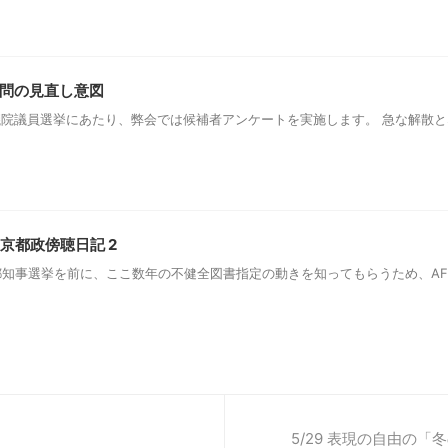
設問の見直し意図
回衆議院議員選挙にあたり、弊会では候補者アンケートを実施します。 急な解散
京都政傍聴日記 2
東京都知事選挙を前に、ここ数年の不健全図書指定の動きを知ってもらうため、A
5/29 表現の自由の