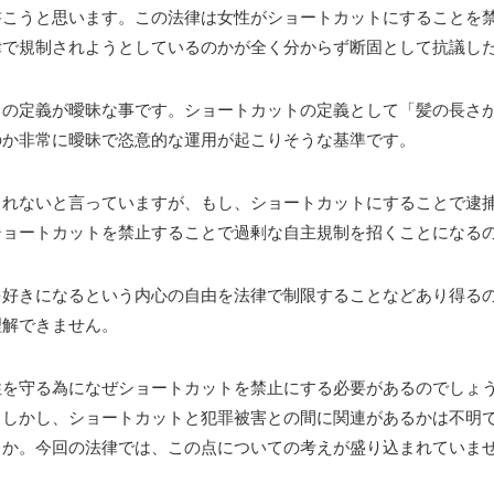
書こうと思います。この法律は女性がショートカットにすることを
律で規制されようとしているのかが全く分からず断固として抗議し
トの定義が曖昧な事です。ショートカットの定義として「髪の長さ
のか非常に曖昧で恣意的な運用が起こりそうな基準です。
されないと言っていますが、もし、ショートカットにすることで逮
ショートカットを禁止することで過剰な自主規制を招くことになる
を好きになるという内心の自由を法律で制限することなどあり得る
理解できません。
性を守る為になぜショートカットを禁止にする必要があるのでしょ
。しかし、ショートカットと犯罪被害との間に関連があるかは不明
うか。今回の法律では、この点についての考えが盛り込まれていま