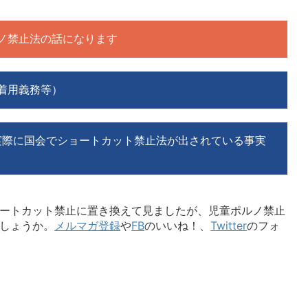
ノ禁止法の話になります
着用義務等）
実際に国会でショートカット禁止法が出されている事実
ートカット禁止に置き換えて見ましたが、児童ポルノ禁止
しょうか。
メルマガ登録
や
FB
のいいね！、
Twitter
のフォ