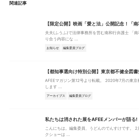
関連記事
【限定公開】映画「愛と法」公開記念！「南
夫夫(ふうふ)で法律事務所を営む南和行弁護士 「
り合う内容にな ...
お知らせ
編集委員ブログ
【都知事選向け特別公開】東京都不健全図書
AFEEマガジン第12号より転載。 2020年7月
します ...
アーカイブス
編集委員ブログ
私たちは消された展をAFEEメンバーが語る!
こんにちは。編集委員、うどんのでんすけです。 2
クショーは ...