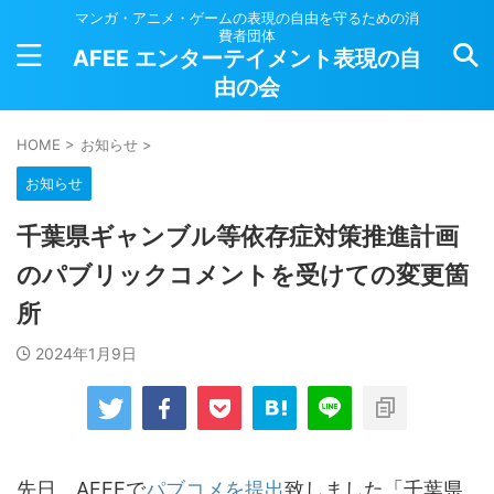
マンガ・アニメ・ゲームの表現の自由を守るための消
費者団体
AFEE エンターテイメント表現の自
由の会
HOME
>
お知らせ
>
お知らせ
千葉県ギャンブル等依存症対策推進計画
のパブリックコメントを受けての変更箇
所
2024年1月9日
先日、AFEEで
パブコメを提出
致しました「千葉県