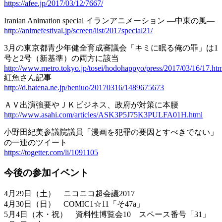
https://afee.jp/2017/03/12/7667/
Iranian Animation special イランアニメーション —中東の風—
http://animefestival.jp/screen/list/2017special21/
3月の東京都青少年健全育成審議会「キミに眠る俺の罪」は1
号と2号（新基準）の両方に該当
http://www.metro.tokyo.jp/tosei/hodohappyo/press/2017/03/16/17.ht
紅魚さん記事
http://d.hatena.ne.jp/beniuo/20170316/1489675673
ＡＶ出演強要やＪＫビジネス、政府が対策に本腰
http://www.asahi.com/articles/ASK3P5J75K3PULFA01H.html
小野田紀美参議院議員「漫画を犯罪の要因とすべきでない」
の一連のツイート
https://togetter.com/li/1091105
今後の参加イベント
4月29日（土） ニコニコ超会議2017
4月30日（日） COMIC1☆11「そ47a」
5月4日（木・祝） 資料性博覧会10 スペース番号「31」