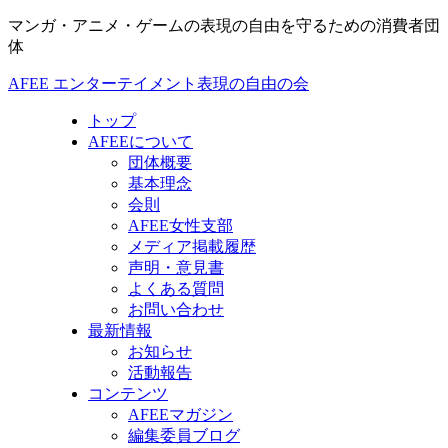
マンガ・アニメ・ゲームの表現の自由を守るための消費者団
体
AFEE エンターテイメント表現の自由の会
トップ
AFEEについて
団体概要
基本理念
会則
AFEE女性支部
メディア掲載履歴
声明・意見書
よくある質問
お問い合わせ
最新情報
お知らせ
活動報告
コンテンツ
AFEEマガジン
編集委員ブログ