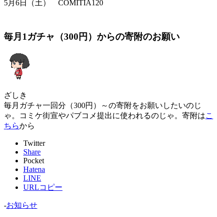
5月6日（土） COMITIA120
毎月1ガチャ（300円）からの寄附のお願い
ざしき
毎月ガチャ一回分（300円）～の寄附をお願いしたいのじ
ゃ。コミケ街宣やパブコメ提出に使われるのじゃ。寄附は
こ
ちら
から
Twitter
Share
Pocket
Hatena
LINE
URLコピー
-
お知らせ