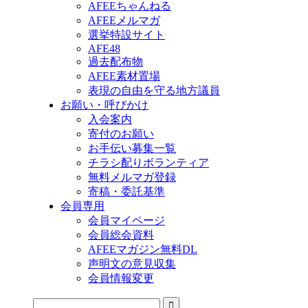
AFEEちゃんねる
AFEEメルマガ
選挙特設サイト
AFE48
過去配布物
AFEE素材置場
表現の自由を守る地方議員
お願い・呼びかけ
入会案内
寄付のお願い
お手伝い募集一覧
チラシ配りボランティア
無料メルマガ登録
寄稿・委託基準
会員専用
会員マイページ
会員総会資料
AFEEマガジン無料DL
声明文の意見収集
会員情報変更