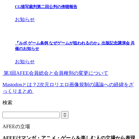
CG描写裁判第二回公判の傍聴報告
お知らせ
『ルポ ゲーム条例 なぜゲームが狙われるのか』出版記念講演会 共
催のお知らせ
お知らせ
第3回AFEE会員総会と会員種別の変更について
Mastodonとは？2次元ロリエロ画像規制の議論への経緯をざ
っくりまとめ
検索
AFEEの立場
AFEEはマンガ・アニメ・ゲームを楽しむ人の立場から表現