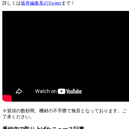
詳しくは
坂井編集長のTwitter
まで！
※冒頭の数秒間、機材の不手際で無音となっております。ご
了承ください。