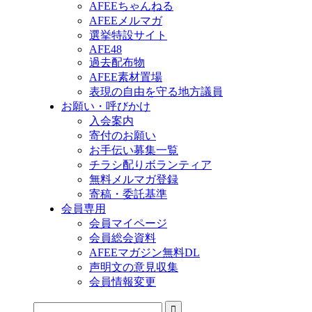
AFEEちゃんねる
AFEEメルマガ
選挙特設サイト
AFE48
過去配布物
AFEE素材置場
表現の自由を守る地方議員
お願い・呼びかけ
入会案内
寄付のお願い
お手伝い募集一覧
チラシ配りボランティア
無料メルマガ登録
寄稿・委託基準
会員専用
会員マイページ
会員総会資料
AFEEマガジン無料DL
声明文の意見収集
会員情報変更