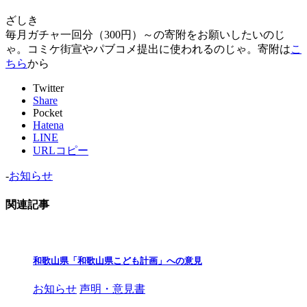
ざしき
毎月ガチャ一回分（300円）～の寄附をお願いしたいのじ
ゃ。コミケ街宣やパブコメ提出に使われるのじゃ。寄附は
こ
ちら
から
Twitter
Share
Pocket
Hatena
LINE
URLコピー
-
お知らせ
関連記事
和歌山県「和歌山県こども計画」への意見
お知らせ
声明・意見書