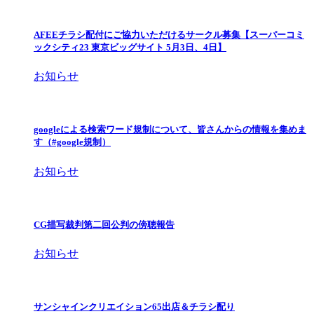
AFEEチラシ配付にご協力いただけるサークル募集【スーパーコミ
ックシティ23 東京ビッグサイト 5月3日、4日】
お知らせ
googleによる検索ワード規制について、皆さんからの情報を集めま
す（#google規制）
お知らせ
CG描写裁判第二回公判の傍聴報告
お知らせ
サンシャインクリエイション65出店＆チラシ配り