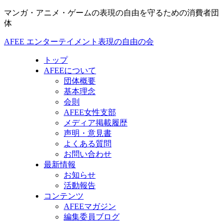
マンガ・アニメ・ゲームの表現の自由を守るための消費者団
体
AFEE エンターテイメント表現の自由の会
トップ
AFEEについて
団体概要
基本理念
会則
AFEE女性支部
メディア掲載履歴
声明・意見書
よくある質問
お問い合わせ
最新情報
お知らせ
活動報告
コンテンツ
AFEEマガジン
編集委員ブログ