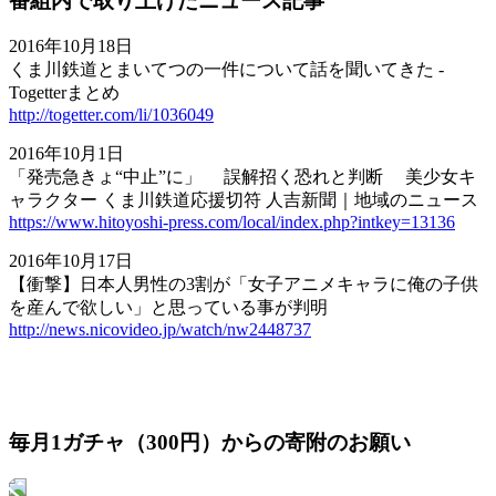
番組内で取り上げたニュース記事
2016年10月18日
くま川鉄道とまいてつの一件について話を聞いてきた -
Togetterまとめ
http://togetter.com/li/1036049
2016年10月1日
「発売急きょ“中止”に」 誤解招く恐れと判断 美少女キ
ャラクター くま川鉄道応援切符 人吉新聞｜地域のニュース
https://www.hitoyoshi-press.com/local/index.php?intkey=13136
2016年10月17日
【衝撃】日本人男性の3割が「女子アニメキャラに俺の子供
を産んで欲しい」と思っている事が判明
http://news.nicovideo.jp/watch/nw2448737
毎月1ガチャ（300円）からの寄附のお願い