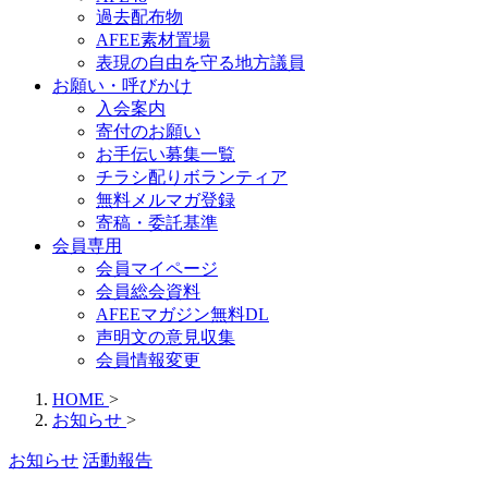
過去配布物
AFEE素材置場
表現の自由を守る地方議員
お願い・呼びかけ
入会案内
寄付のお願い
お手伝い募集一覧
チラシ配りボランティア
無料メルマガ登録
寄稿・委託基準
会員専用
会員マイページ
会員総会資料
AFEEマガジン無料DL
声明文の意見収集
会員情報変更
HOME
>
お知らせ
>
お知らせ
活動報告