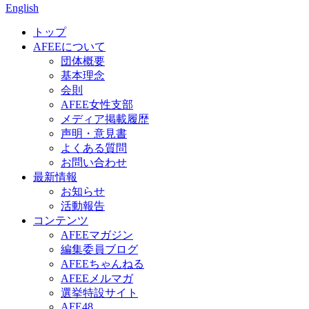
English
トップ
AFEEについて
団体概要
基本理念
会則
AFEE女性支部
メディア掲載履歴
声明・意見書
よくある質問
お問い合わせ
最新情報
お知らせ
活動報告
コンテンツ
AFEEマガジン
編集委員ブログ
AFEEちゃんねる
AFEEメルマガ
選挙特設サイト
AFE48