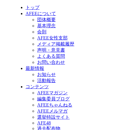
トップ
AFEEについて
団体概要
基本理念
会則
AFEE女性支部
メディア掲載履歴
声明・意見書
よくある質問
お問い合わせ
最新情報
お知らせ
活動報告
コンテンツ
AFEEマガジン
編集委員ブログ
AFEEちゃんねる
AFEEメルマガ
選挙特設サイト
AFE48
過去配布物