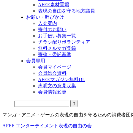
AFEE素材置場
表現の自由を守る地方議員
お願い・呼びかけ
入会案内
寄付のお願い
お手伝い募集一覧
チラシ配りボランティア
無料メルマガ登録
寄稿・委託基準
会員専用
会員マイページ
会員総会資料
AFEEマガジン無料DL
声明文の意見収集
会員情報変更
マンガ・アニメ・ゲームの表現の自由を守るための消費者団
AFEE エンターテイメント表現の自由の会