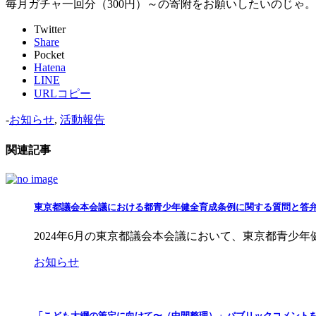
毎月ガチャ一回分（300円）～の寄附をお願いしたいのじゃ
Twitter
Share
Pocket
Hatena
LINE
URLコピー
-
お知らせ
,
活動報告
関連記事
東京都議会本会議における都青少年健全育成条例に関する質問と答
2024年6月の東京都議会本会議において、東京都青少年健全育成条例
お知らせ
「こども大綱の策定に向けて〜（中間整理）」パブリックコメント