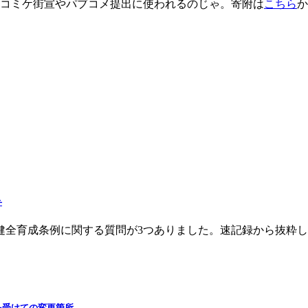
。コミケ街宣やパブコメ提出に使われるのじゃ。寄附は
こちら
か
弁
に関する質問が3つありました。速記録から抜粋しますのでご確認下さい http
を受けての変更箇所