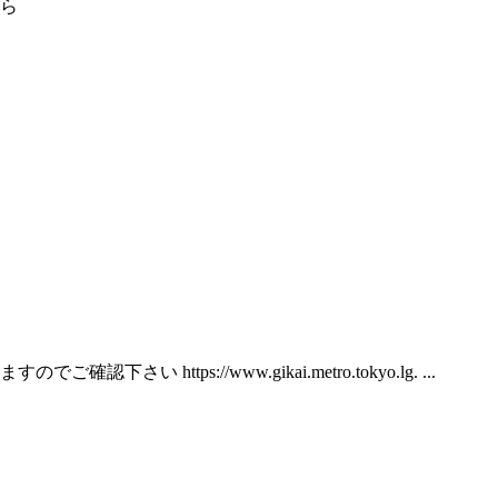
ら
s://www.gikai.metro.tokyo.lg. ...