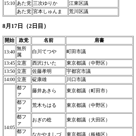
15:10
あた党
三次ゆりか
江東区議
あた党
宮本しゅんま
荒川区議
8月17日（2日目）
開始
政党
名前
肩書
無所
白川てつや
町田市議
13:40
属
13:45
立憲
西沢けいた
東京都議（中野区）
13:50
立憲
佐藤孝明
宇都宮市議
14:00
立憲
碇康雄
川口市議
都フ
藤井あきら
東京都議（町田市）
ァ
都フ
荒木ちはる
東京都議（中野区）
ァ
都フ
おぎの稔
東京都議（大田区）
ァ
14:05
都フ
なかやましづ
東京都議（板橋区）