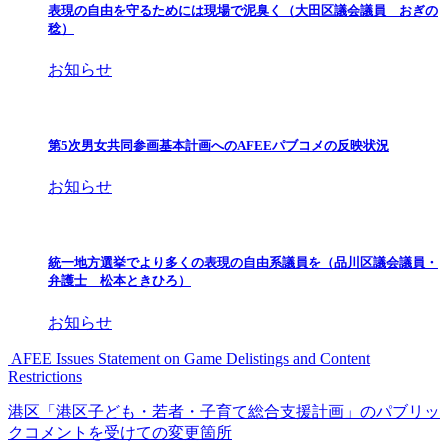
表現の自由を守るためには現場で泥臭く（大田区議会議員 おぎの
稔）
お知らせ
第5次男女共同参画基本計画へのAFEEパブコメの反映状況
お知らせ
統一地方選挙でより多くの表現の自由系議員を（品川区議会議員・
弁護士 松本ときひろ）
お知らせ
AFEE Issues Statement on Game Delistings and Content
Restrictions
港区「港区子ども・若者・子育て総合支援計画」のパブリッ
クコメントを受けての変更箇所