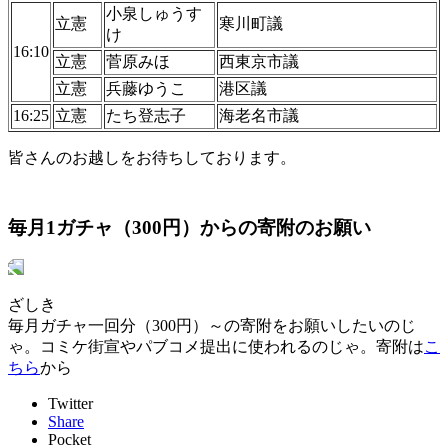
小泉しゅうす
立憲
寒川町議
け
16:10
立憲
菅原みほ
西東京市議
立憲
兵藤ゆうこ
港区議
16:25
立憲
たち登志子
海老名市議
皆さんのお越しをお待ちしております。
毎月1ガチャ（300円）からの寄附のお願い
ざしき
毎月ガチャ一回分（300円）～の寄附をお願いしたいのじ
ゃ。コミケ街宣やパブコメ提出に使われるのじゃ。寄附は
こ
ちら
から
Twitter
Share
Pocket