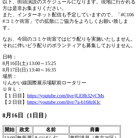
以下、街頭演説のスケジュールになります。現地に行かれる
方は是非お集まりください。
また、インターネット配信も予定していますので、「#C106
#コミケ街宣」での拡散にご協力をよろしくお願い致しま
す。
なお、今回のコミケ街宣ではビラ配りを実施いたしません。
それに伴いビラ配りのボランティアも募集しておりません。
日時：
8月16日(土) 13:00～15:25
8月17日(日) 13:40～16:35
場所：
りんかい線国際展示場駅前ロータリー
ＵＲＬ：
【１日目】
https://youtube.com/live/jLE8h32yCMs
【２日目】
https://youtube.com/live/7a-b168zKIc
8月16日（1日目）
開始
政党
名前
肩書
13:00
無所属
まつばら仁
衆院議員（東京26区）