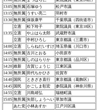
13:05
無所属
石塚ゆう
松戸市議
13:15
無所属
うすい亮二
羽村市
13:30
無所属
保坂康平
千葉県議（四街道市）
立憲
松下玲子
衆院議員（東京18区）
13:35
立憲
やぶはら太郎
武蔵野市議
立憲
中村ひろし
東京都議（三鷹市）
14:00
立憲
しらねだいすけ
埼玉県儀（川口市）
14:05
無所属
古川とおる
小田原市
14:15
無所属
しのはらりか
東京都議（品川区）
14:20
維新
古賀じょうじ
江東区議
14:30
無所属
田代ちかひさ
佐賀市
14:40
国民
ときざき直行
東京都議（葛飾区）
14:45
国民
かごしま彰宏
参院議員（神奈川県）
14:55
立憲
川島靖弘
瑞穂町議
15:05
無所属
矢部しょうへい
草加市議
あた党
小林あすか
江戸川区議