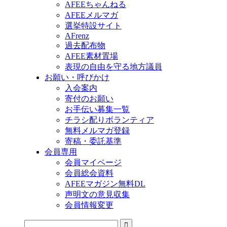
AFEEちゃんねる
AFEEメルマガ
選挙特設サイト
AFrenz
過去配布物
AFEE素材置場
表現の自由を守る地方議員
お願い・呼びかけ
入会案内
寄付のお願い
お手伝い募集一覧
チラシ配りボランティア
無料メルマガ登録
寄稿・委託基準
会員専用
会員マイページ
会員総会資料
AFEEマガジン無料DL
声明文の意見収集
会員情報変更