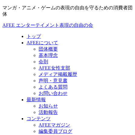
マンガ・アニメ・ゲームの表現の自由を守るための消費者団
体
AFEE エンターテイメント表現の自由の会
トップ
AFEEについて
団体概要
基本理念
会則
AFEE女性支部
メディア掲載履歴
声明・意見書
よくある質問
お問い合わせ
最新情報
お知らせ
活動報告
コンテンツ
AFEEマガジン
編集委員ブログ