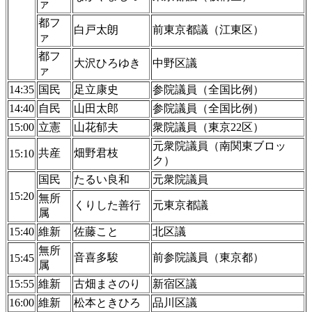
ァ
都フ
白戸太朗
前東京都議（江東区）
ァ
都フ
大沢ひろゆき
中野区議
ァ
14:35
国民
足立康史
参院議員（全国比例）
14:40
自民
山田太郎
参院議員（全国比例）
15:00
立憲
山花郁夫
衆院議員（東京22区）
元衆院議員（南関東ブロッ
共産
畑野君枝
15:10
ク）
国民
たるい良和
元衆院議員
15:20
無所
くりした善行
元東京都議
属
15:40
維新
佐藤こと
北区議
無所
音喜多駿
前参院議員（東京都）
15:45
属
15:55
維新
古畑まさのり
新宿区議
16:00
維新
松本ときひろ
品川区議