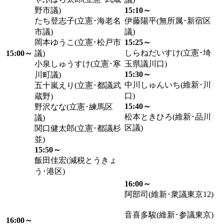
野市議)
15:10～
たち登志子(立憲･海老名
伊藤陽平(無所属･新宿区
市議)
議)
岡本ゆうこ(立憲･松戸市
15:25～
しらねだいすけ(立憲･埼
15:00～
議)
小泉しゅうすけ(立憲･寒
玉県議川口)
15:30～
川町議)
中川しゅんいち(維新･川
五十嵐えり(立憲･都議武
口)
蔵野)
15:40～
野沢なな(立憲･練馬区
松本ときひろ(維新･品川
議)
区議)
関口健太郎(立憲･都議杉
並)
15:50～
飯田佳宏(減税とうきょ
う･港区)
16:00～
阿部司(維新･衆議東京12)
音喜多駿(維新･参議東京)
16:00～