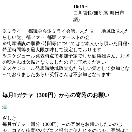
16:15～
白川哲也(無所属･町田市
議)
※ミライ･･･都議会会派ミライ会議、あた党･･･地域政党あた
らしい党、都ファ･･･都民ファーストの会
※街頭演説の順番･時間等についてはご本人から頂いた日程･
希望時間等を最大限加味して設定しております
※スケジュール発表時点で参加予定でした碇康雄さん、おぎ
の稔さんは欠席となりましたのでご了承ください
※スケジュール発表時地域政党あたらしい党として参加とな
っておりましたあらい英行さんは不参加となります
毎月1ガチャ（300円）からの寄附のお願い
ざしき
毎月ガチャ一回分（300円）～の寄附をお願いしたいのじ
ゃ。コミケ街宣やパブコメ提出に使われるのじゃ。寄附は
こ