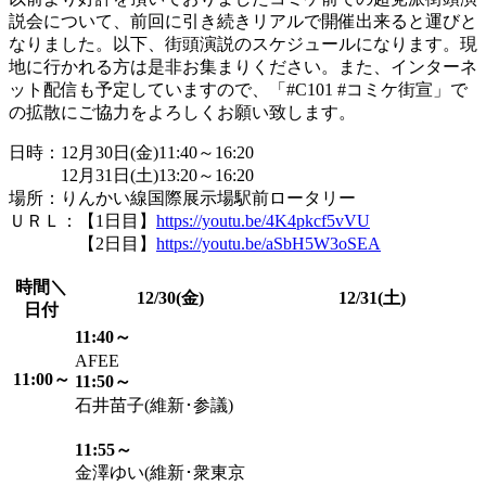
説会について、前回に引き続きリアルで開催出来ると運びと
なりました。以下、街頭演説のスケジュールになります。現
地に行かれる方は是非お集まりください。また、インターネ
ット配信も予定していますので、「#C101 #コミケ街宣」で
の拡散にご協力をよろしくお願い致します。
日時：12月30日(金)11:40～16:20
12月31日(土)13:20～16:20
場所：りんかい線国際展示場駅前ロータリー
ＵＲＬ：【1日目】
https://youtu.be/4K4pkcf5vVU
【2日目】
https://youtu.be/aSbH5W3oSEA
時間＼
12/30(金)
12/31(土)
日付
11:40～
AFEE
11:00～
11:50～
石井苗子(維新･参議)
11:55～
金澤ゆい(維新･衆東京