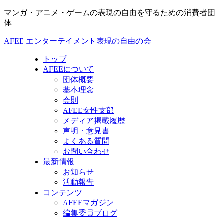
マンガ・アニメ・ゲームの表現の自由を守るための消費者団
体
AFEE エンターテイメント表現の自由の会
トップ
AFEEについて
団体概要
基本理念
会則
AFEE女性支部
メディア掲載履歴
声明・意見書
よくある質問
お問い合わせ
最新情報
お知らせ
活動報告
コンテンツ
AFEEマガジン
編集委員ブログ