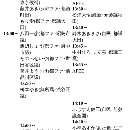
東京候補)
AFEE
藤井あきら(都ファ･都議
13:30～
町田)
松浦大悟(維新･元参議秋
もり愛(都ファ･都議大
田)
田)
13:40～
13:00～
八田一彦(都ファ･昭島市
鈴木あきまさ(自民･都議
議)
大田)
渡辺しょう(都ファ･府中
13:45～
中村ひろし(立憲･都議三
市議)
そのべせいや(都ファ･世
鷹)
13:55～
田谷区議)
筒井ようすけ(都ファ･前
AFEE
品川区議)
13:50～
橋本ゆき(無所属･渋谷区
議)
14:10～
ふじすえ健三(自民･前参
議全国)
14:20～
14:00～
小林あすか(あた党･江戸