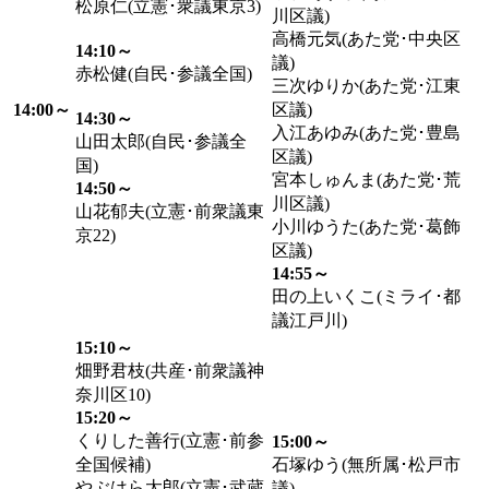
松原仁(立憲･衆議東京3)
川区議)
高橋元気(あた党･中央区
14:10～
議)
赤松健(自民･参議全国)
三次ゆりか(あた党･江東
14:00～
区議)
14:30～
入江あゆみ(あた党･豊島
山田太郎(自民･参議全
区議)
国)
宮本しゅんま(あた党･荒
14:50～
川区議)
山花郁夫(立憲･前衆議東
小川ゆうた(あた党･葛飾
京22)
区議)
14:55～
田の上いくこ(ミライ･都
議江戸川)
15:10～
畑野君枝(共産･前衆議神
奈川区10)
15:20～
くりした善行(立憲･前参
15:00～
全国候補)
石塚ゆう(無所属･松戸市
やぶはら太郎(立憲･武蔵
議)