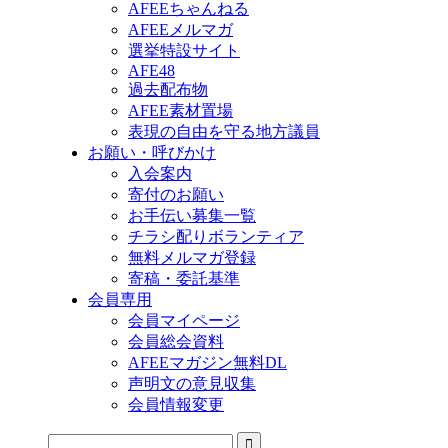
AFEEちゃんねる
AFEEメルマガ
選挙特設サイト
AFE48
過去配布物
AFEE素材置場
表現の自由を守る地方議員
お願い・呼びかけ
入会案内
寄付のお願い
お手伝い募集一覧
チラシ配りボランティア
無料メルマガ登録
寄稿・委託基準
会員専用
会員マイページ
会員総会資料
AFEEマガジン無料DL
声明文の意見収集
会員情報変更