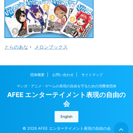
とらのあな
・
メロンブックス
団体概要
お問い合わせ
サイトマップ
マンガ・アニメ・ゲームの表現の自由を守るための消費者団体
AFEE エンターテイメント表現の自由の
会
English
© 2026 AFEE エンターテイメント表現の自由の会