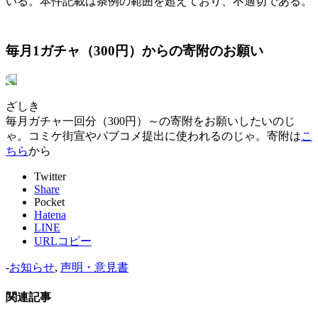
いる。本件記載は条例の範囲を超えており、不適切である。
毎月1ガチャ（300円）からの寄附のお願い
ざしき
毎月ガチャ一回分（300円）～の寄附をお願いしたいのじ
ゃ。コミケ街宣やパブコメ提出に使われるのじゃ。寄附は
こ
ちら
から
Twitter
Share
Pocket
Hatena
LINE
URLコピー
-
お知らせ
,
声明・意見書
関連記事