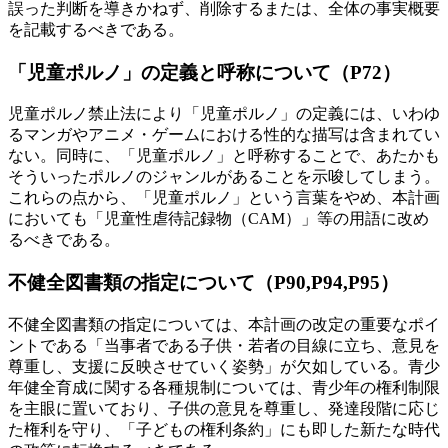
誤った判断を導きかねず、削除するまたは、全体の事実概要
を記載するべきである。
「児童ポルノ」の定義と呼称について（P72）
児童ポルノ禁止法により「児童ポルノ」の定義には、いわゆ
るマンガやアニメ・ゲームにおける性的な描写は含まれてい
ない。同時に、「児童ポルノ」と呼称することで、あたかも
そういったポルノのジャンルがあることを示唆してしまう。
これらの点から、「児童ポルノ」という言葉をやめ、本計画
においても「児童性虐待記録物（CAM）」等の用語に改め
るべきである。
不健全図書類の指定について（P90,P94,P95）
不健全図書類の指定については、本計画の改定の重要なポイ
ントである「当事者である子供・若者の目線に立ち、意見を
尊重し、支援に反映させていく姿勢」が欠如している。青少
年健全育成に関する各種規制については、青少年の権利制限
を主眼に置いており、子供の意見を尊重し、発達段階に応じ
た権利を守り、「子どもの権利条約」にも即した新たな時代