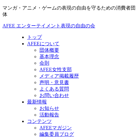
マンガ・アニメ・ゲームの表現の自由を守るための消費者団
体
AFEE エンターテイメント表現の自由の会
トップ
AFEEについて
団体概要
基本理念
会則
AFEE女性支部
メディア掲載履歴
声明・意見書
よくある質問
お問い合わせ
最新情報
お知らせ
活動報告
コンテンツ
AFEEマガジン
編集委員ブログ