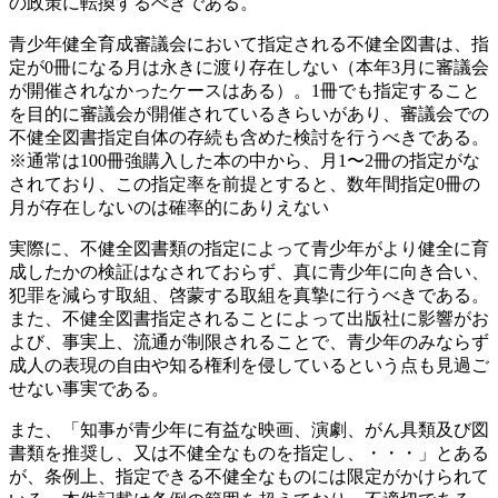
の政策に転換するべきである。
青少年健全育成審議会において指定される不健全図書は、指
定が0冊になる月は永きに渡り存在しない（本年3月に審議会
が開催されなかったケースはある）。1冊でも指定すること
を目的に審議会が開催されているきらいがあり、審議会での
不健全図書指定自体の存続も含めた検討を行うべきである。
※通常は100冊強購入した本の中から、月1〜2冊の指定がな
されており、この指定率を前提とすると、数年間指定0冊の
月が存在しないのは確率的にありえない
実際に、不健全図書類の指定によって青少年がより健全に育
成したかの検証はなされておらず、真に青少年に向き合い、
犯罪を減らす取組、啓蒙する取組を真摯に行うべきである。
また、不健全図書指定されることによって出版社に影響がお
よび、事実上、流通が制限されることで、青少年のみならず
成人の表現の自由や知る権利を侵しているという点も見過ご
せない事実である。
また、「知事が青少年に有益な映画、演劇、がん具類及び図
書類を推奨し、又は不健全なものを指定し、・・・」とある
が、条例上、指定できる不健全なものには限定がかけられて