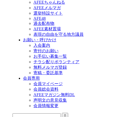
AFEEちゃんねる
AFEEメルマガ
選挙特設サイト
AFE48
過去配布物
AFEE素材置場
表現の自由を守る地方議員
お願い・呼びかけ
入会案内
寄付のお願い
お手伝い募集一覧
チラシ配りボランティア
無料メルマガ登録
寄稿・委託基準
会員専用
会員マイページ
会員総会資料
AFEEマガジン無料DL
声明文の意見収集
会員情報変更