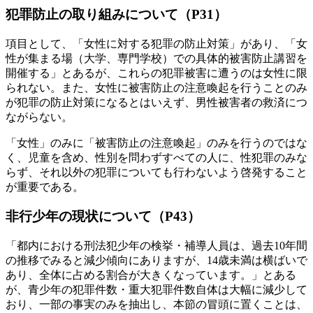
犯罪防止の取り組みについて（P31）
項目として、「女性に対する犯罪の防止対策」があり、「女
性が集まる場（大学、専門学校）での具体的被害防止講習を
開催する」とあるが、これらの犯罪被害に遭うのは女性に限
られない。また、女性に被害防止の注意喚起を行うことのみ
が犯罪の防止対策になるとはいえず、男性被害者の救済につ
ながらない。
「女性」のみに「被害防止の注意喚起」のみを行うのではな
く、児童を含め、性別を問わずすべての人に、性犯罪のみな
らず、それ以外の犯罪についても行わないよう啓発すること
が重要である。
非行少年の現状について（P43）
「都内における刑法犯少年の検挙・補導人員は、過去10年間
の推移でみると減少傾向にありますが、14歳未満は横ばいで
あり、全体に占める割合が大きくなっています。」とある
が、青少年の犯罪件数・重大犯罪件数自体は大幅に減少して
おり、一部の事実のみを抽出し、本節の冒頭に置くことは、