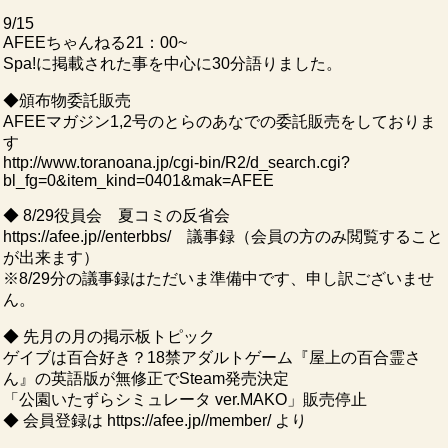
9/15
AFEEちゃんねる21：00~
Spa!に掲載された事を中心に30分語りました。
◆頒布物委託販売
AFEEマガジン1,2号のとらのあなでの委託販売をしておりま
す
http://www.toranoana.jp/cgi-bin/R2/d_search.cgi?
bl_fg=0&item_kind=0401&mak=AFEE
◆ 8/29役員会 夏コミの反省会
https://afee.jp//enterbbs/ 議事録（会員の方のみ閲覧すること
が出来ます）
※8/29分の議事録はただいま準備中です、申し訳ございませ
ん。
◆ 先月の月の掲示板トピック
ゲイブは百合好き？18禁アダルトゲーム『屋上の百合霊さ
ん』の英語版が無修正でSteam発売決定
「公園いたずらシミュレータ ver.MAKO」販売停止
◆ 会員登録は https://afee.jp//member/ より