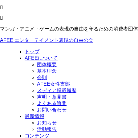
マンガ・アニメ・ゲームの表現の自由を守るための消費者団体
AFEE エンターテイメント表現の自由の会
トップ
AFEEについて
団体概要
基本理念
会則
AFEE女性支部
メディア掲載履歴
声明・意見書
よくある質問
お問い合わせ
最新情報
お知らせ
活動報告
コンテンツ