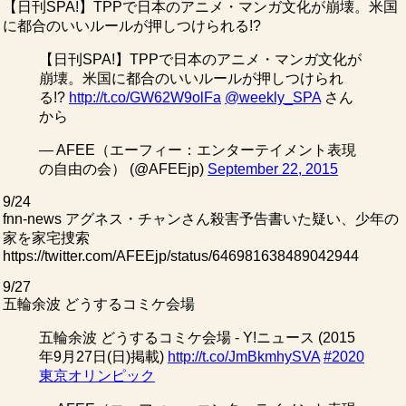
【日刊SPA!】TPPで日本のアニメ・マンガ文化が崩壊。米国
に都合のいいルールが押しつけられる!?
【日刊SPA!】TPPで日本のアニメ・マンガ文化が
崩壊。米国に都合のいいルールが押しつけられ
る!?
http://t.co/GW62W9olFa
@weekly_SPA
さん
から
— AFEE（エーフィー：エンターテイメント表現
の自由の会） (@AFEEjp)
September 22, 2015
9/24
fnn-news アグネス・チャンさん殺害予告書いた疑い、少年の
家を家宅捜索
https://twitter.com/AFEEjp/status/646981638489042944
9/27
五輪余波 どうするコミケ会場
五輪余波 どうするコミケ会場 - Y!ニュース (2015
年9月27日(日)掲載)
http://t.co/JmBkmhySVA
#2020
東京オリンピック