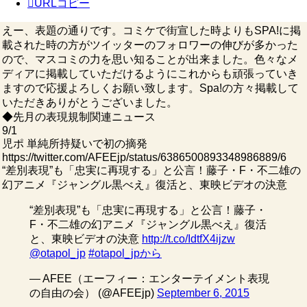
URLコピー
えー、表題の通りです。コミケで街宣した時よりもSPA!に掲
載された時の方がツイッターのフォロワーの伸びが多かった
ので、マスコミの力を思い知ることが出来ました。色々なメ
ディアに掲載していただけるようにこれからも頑張っていき
ますので応援よろしくお願い致します。Spa!の方々掲載して
いただきありがとうございました。
◆先月の表現規制関連ニュース
9/1
児ポ 単純所持疑いで初の摘発
https://twitter.com/AFEEjp/status/6386500893348986889/6
“差別表現”も「忠実に再現する」と公言！藤子・F・不二雄の
幻アニメ『ジャングル黒べえ』復活と、東映ビデオの決意
“差別表現”も「忠実に再現する」と公言！藤子・
F・不二雄の幻アニメ『ジャングル黒べえ』復活
と、東映ビデオの決意
http://t.co/IdtfX4ijzw
@otapol_jp
#otapol_jpから
— AFEE（エーフィー：エンターテイメント表現
の自由の会） (@AFEEjp)
September 6, 2015