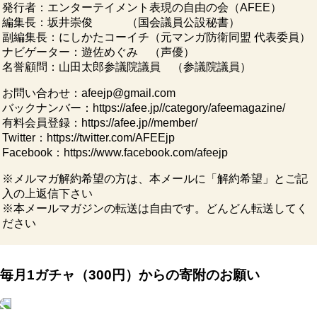
発行者：エンターテイメント表現の自由の会（AFEE）
編集長：坂井崇俊 （国会議員公設秘書）
副編集長：にしかたコーイチ（元マンガ防衛同盟 代表委員）
ナビゲーター：遊佐めぐみ （声優）
名誉顧問：山田太郎参議院議員 （参議院議員）
お問い合わせ：afeejp@gmail.com
バックナンバー：https://afee.jp//category/afeemagazine/
有料会員登録：https://afee.jp//member/
Twitter：https://twitter.com/AFEEjp
Facebook：https://www.facebook.com/afeejp
※メルマガ解約希望の方は、本メールに「解約希望」とご記
入の上返信下さい
※本メールマガジンの転送は自由です。どんどん転送してく
ださい
毎月1ガチャ（300円）からの寄附のお願い