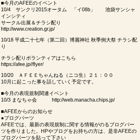
■今月のAFEEのイベント
10/4 サンクリ2015オータム 「イ08b」 池袋サンシャ
インシティ
サークル出展＆チラシ配り
http://www.creation.gr.jp/
10/18 平成二十七年（第二回）博麗神社 秋季例大祭 チラシ配
り
チラシ配りボランティアはこちら
https://afee.jp//flyer/
10/20 ＡＦＥＥちゃんねる（ニコ生）２１：００
10月に起こった事を話していく予定です。
■今月の表現規制関連イベント
10/3 まなちゃ会 http://web.manacha.chips.jp/
■AFEEからのお知らせ
●ブログパーツ
AFEEでは、最新の表現規制に関する情報がのるブログパー
ツを作りました。HPやブログをお持ちの方は、是非AFEEの
ブログパーツを貼って下さい