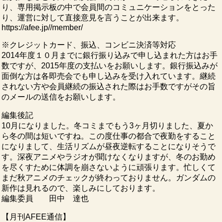
り、専用掲示板の中で会員間のコミュニケーションをとった
り、運営に対して直接意見を言うことが出来ます。
https://afee.jp//member/
※クレジットカード、振込、コンビニ決済等対応
2014年度１０月までに銀行振り込みで申し込まれた方はお手
数ですが、2015年度の支払いをお願いします。銀行振込みが
面倒な方は各即売会でも申し込みを受け入れています。継続
されない方や会員継続の振込された際はお手数ですがその旨
のメールの送信をお願いします。
編集後記
10月になりました。冬コミまでもう3ヶ月切りました、夏か
ら冬の間は短いですね。この度仕事の都合で夜勤をすること
になりまして、生活リズムが昼夜逆転することになりそうで
す。深夜アニメやラジオが聞けなくなりますが、冬のお勤め
を尽くすために体調を崩さないように頑張ります。忙しくて
まだ秋アニメのチェックが終わっておりません。ガンダムの
新作は見れるので、楽しみにしております。
編集委員 田中 達也
【月刊AFEE通信】