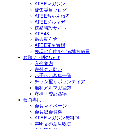
AFEEマガジン
編集委員ブログ
AFEEちゃんねる
AFEEメルマガ
選挙特設サイト
AFE48
過去配布物
AFEE素材置場
表現の自由を守る地方議員
お願い・呼びかけ
入会案内
寄付のお願い
お手伝い募集一覧
チラシ配りボランティア
無料メルマガ登録
寄稿・委託基準
会員専用
会員マイページ
会員総会資料
AFEEマガジン無料DL
声明文の意見収集