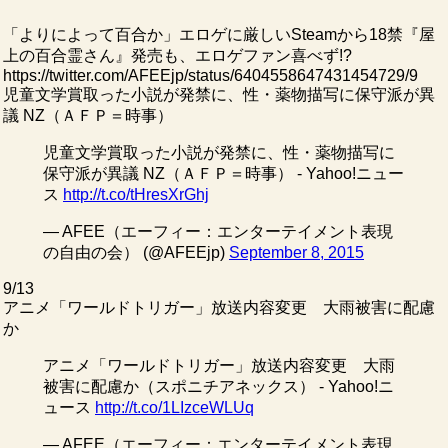
「よりによって百合か」エロゲに厳しいSteamから18禁『屋
上の百合霊さん』発売も、エロゲファン喜べず!?
https://twitter.com/AFEEjp/status/6404558647431454729/9
児童文学賞取った小説が発禁に、性・薬物描写に保守派が異
議 NZ（ＡＦＰ＝時事）
児童文学賞取った小説が発禁に、性・薬物描写に
保守派が異議 NZ（ＡＦＰ＝時事） - Yahoo!ニュー
ス
http://t.co/tHresXrGhj
— AFEE（エーフィー：エンターテイメント表現
の自由の会） (@AFEEjp)
September 8, 2015
9/13
アニメ「ワールドトリガー」放送内容変更 大雨被害に配慮
か
アニメ「ワールドトリガー」放送内容変更 大雨
被害に配慮か（スポニチアネックス） - Yahoo!ニ
ュース
http://t.co/1LIzceWLUq
— AFEE（エーフィー：エンターテイメント表現