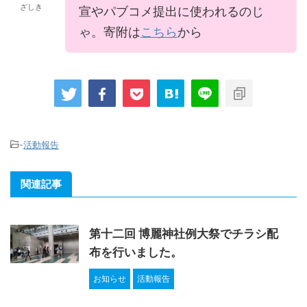
ざしき
宣やパブコメ提出に使われるのじ
ゃ。寄附は
こちら
から
-
活動報告
関連記事
第十二回 博麗神社例大祭でチラシ配
布を行いました。
お知らせ
活動報告