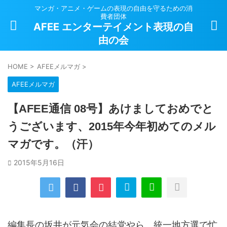
マンガ・アニメ・ゲームの表現の自由を守るための消
費者団体
AFEE エンターテイメント表現の自
由の会
HOME
>
AFEEメルマガ
>
AFEEメルマガ
【AFEE通信 08号】あけましておめでと
うございます、2015年今年初めてのメル
マガです。（汗）
2015年5月16日
編集長の坂井が元気会の結党やら、統一地方選で忙