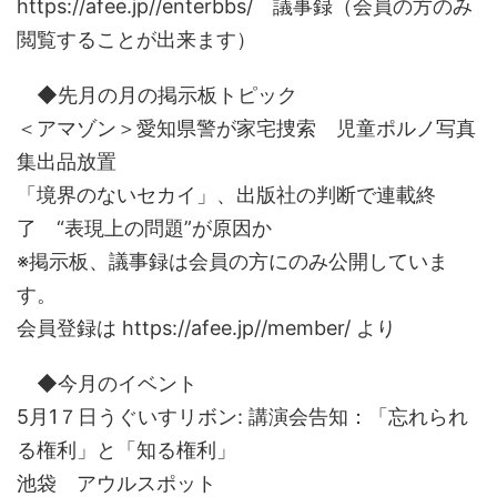
https://afee.jp//enterbbs/ 議事録（会員の方のみ
閲覧することが出来ます）
◆先月の月の掲示板トピック
＜アマゾン＞愛知県警が家宅捜索 児童ポルノ写真
集出品放置
「境界のないセカイ」、出版社の判断で連載終
了 “表現上の問題”が原因か
※掲示板、議事録は会員の方にのみ公開していま
す。
会員登録は https://afee.jp//member/ より
◆今月のイベント
5月1７日うぐいすリボン: 講演会告知：「忘れられ
る権利」と「知る権利」
池袋 アウルスポット