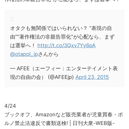
オタクも無関係ではいられない？ “表現の自
由”“著作権法の非親告罪化”が心配なら、まず
は選挙へ！
http://t.co/3Qxv7Yy6pA
@otapol_jp
さんから
— AFEE（エーフィー：エンターテイメント表
現の自由の会） (@AFEEjp)
April 23, 2015
4/24
ブックオフ、Amazonなど販売業者が児童買春・ポ
ルノ禁止法違反で書類送検! | 日刊大衆-WEB版-