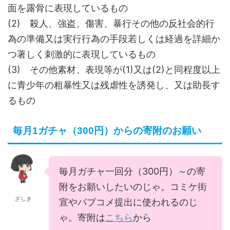
面を露骨に表現しているもの
(2) 殺人、強盗、傷害、暴行その他の反社会的行
為の準備又は実行行為の手段若しくは経過を詳細か
つ著しく刺激的に表現しているもの
(3) その他素材、表現等が(1)又は(2)と同程度以上
に青少年の粗暴性又は残虐性を誘発し、又は助長す
るもの
毎月1ガチャ（300円）からの寄附のお願い
毎月ガチャ一回分（300円）～の寄
附をお願いしたいのじゃ。コミケ街
ざしき
宣やパブコメ提出に使われるのじ
ゃ。寄附は
こちら
から