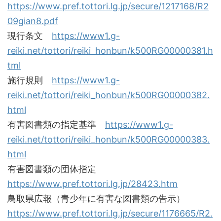
https://www.pref.tottori.lg.jp/secure/1217168/R2
09gian8.pdf
現行条文
https://www1.g-
reiki.net/tottori/reiki_honbun/k500RG00000381.h
tml
施行規則
https://www1.g-
reiki.net/tottori/reiki_honbun/k500RG00000382.
html
有害図書類の指定基準
https://www1.g-
reiki.net/tottori/reiki_honbun/k500RG00000383.
html
有害図書類の団体指定
https://www.pref.tottori.lg.jp/28423.htm
鳥取県広報（青少年に有害な図書類の告示）
https://www.pref.tottori.lg.jp/secure/1176665/R2.