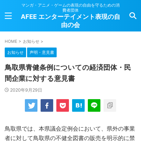
マンガ・アニメ・ゲームの表現の自由を守るための消
費者団体
AFEE エンターテイメント表現の自
由の会
HOME
>
お知らせ
>
お知らせ
声明・意見書
鳥取県青健条例についての経済団体・民
間企業に対する意見書
2020年9月29日
鳥取県では、本県議会定例会において、県外の事業
者に対して鳥取県の不健全図書の販売を明示的に禁