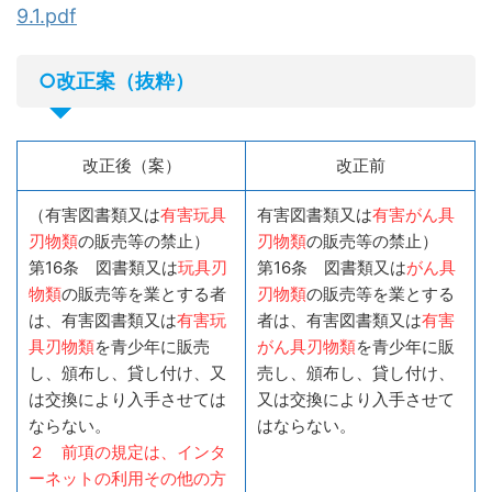
9.1.pdf
○改正案（抜粋）
改正後（案）
改正前
（有害図書類又は
有害玩具
有害図書類又は
有害がん具
刃物類
の販売等の禁止）
刃物類
の販売等の禁止）
第16条 図書類又は
玩具刃
第16条 図書類又は
がん具
物類
の販売等を業とする者
刃物類
の販売等を業とする
は、有害図書類又は
有害玩
者は、有害図書類又は
有害
具刃物類
を青少年に販売
がん具刃物類
を青少年に販
し、頒布し、貸し付け、又
売し、頒布し、貸し付け、
は交換により入手させては
又は交換により入手させて
ならない。
はならない。
２ 前項の規定は、インタ
ーネットの利用その他の方