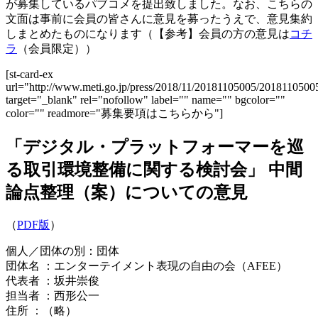
が募集しているパブコメを提出致しました。なお、こちらの
文面は事前に会員の皆さんに意見を募ったうえで、意見集約
しまとめたものになります（【参考】会員の方の意見は
コチ
ラ
（会員限定））
[st-card-ex
url="http://www.meti.go.jp/press/2018/11/20181105005/2018110500
target="_blank" rel="nofollow" label="" name="" bgcolor=""
color="" readmore="募集要項はこちらから"]
「デジタル・プラットフォーマーを巡
る取引環境整備に関する検討会」 中間
論点整理（案）についての意見
（
PDF版
）
個人／団体の別：団体
団体名 ：エンターテイメント表現の自由の会（AFEE）
代表者 ：坂井崇俊
担当者 ：西形公一
住所 ：（略）