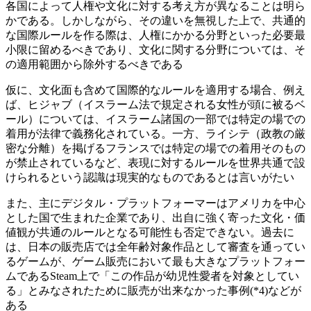
各国によって人権や文化に対する考え方が異なることは明ら
かである。しかしながら、その違いを無視した上で、共通的
な国際ルールを作る際は、人権にかかる分野といった必要最
小限に留めるべきであり、文化に関する分野については、そ
の適用範囲から除外するべきである
仮に、文化面も含めて国際的なルールを適用する場合、例え
ば、ヒジャブ（イスラーム法で規定される女性が頭に被るベ
ール）については、イスラーム諸国の一部では特定の場での
着用が法律で義務化されている。一方、ライシテ（政教の厳
密な分離）を掲げるフランスでは特定の場での着用そのもの
が禁止されているなど、表現に対するルールを世界共通で設
けられるという認識は現実的なものであるとは言いがたい
また、主にデジタル・プラットフォーマーはアメリカを中心
とした国で生まれた企業であり、出自に強く寄った文化・価
値観が共通のルールとなる可能性も否定できない。過去に
は、日本の販売店では全年齢対象作品として審査を通ってい
るゲームが、ゲーム販売において最も大きなプラットフォー
ムであるSteam上で「この作品が幼児性愛者を対象としてい
る」とみなされたために販売が出来なかった事例(*4)などが
ある