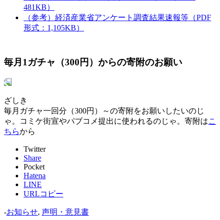
481KB）
（参考）経済産業省アンケート調査結果速報等（PDF
形式：1,105KB）
毎月1ガチャ（300円）からの寄附のお願い
ざしき
毎月ガチャ一回分（300円）～の寄附をお願いしたいのじ
ゃ。コミケ街宣やパブコメ提出に使われるのじゃ。寄附は
こ
ちら
から
Twitter
Share
Pocket
Hatena
LINE
URLコピー
-
お知らせ
,
声明・意見書