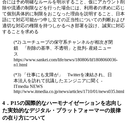
合には予め明確なルールを明示すること、仮にアカウント削
除や流通の制限などを行った場合には、利用者の求めに応じ
て個別具体的に制限をおこなった理由を説明すること、日本
語にて対応可能かつ申し立ての正当性についての判断および
適切な対応の権限を持つしかるべき部署を設け、誠実に対応
することを求める
(*2) ユーチューブの保守系チャンネルが相次ぎ閉
鎖 「削除の基準、不透明」と批判- 産経ニュー
ス
https://www.sankei.com/life/news/180806/lif1808060036-
n1.html
(*3) 「仕事にも支障が」 Twitterを凍結され、日
本法人を訪れて抗議したエンジニアに聞く -
ITmedia NEWS
http://www.itmedia.co.jp/news/articles/1710/01/news035.html
4．P15の国際的なハーモナイゼーションを志向し
た実効的なデジタル・プラットフォーマーの規律
の在り方について