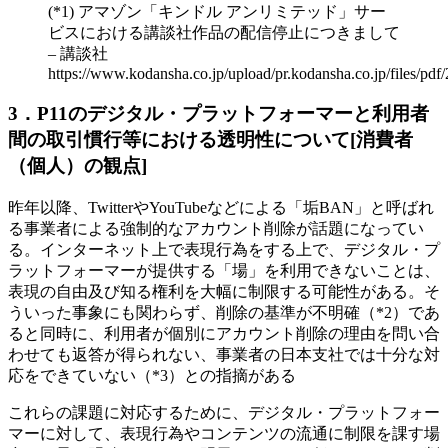
(*1) アマゾン「キンドル アンリミテッド」サー
ビスにおける講談社作品の配信停止につきまして
– 講談社
https://www.kodansha.co.jp/upload/pr.kodansha.co.jp/files/p
3．P11のデジタル・プラットフォーマーと利用者
間の取引慣行等における透明性について[消費者
（個人）の観点]
昨年以降、TwitterやYouTubeなどによる「垢BAN」と呼ばれ
る事業者による強制的なアカウント削除が話題になってい
る。インターネット上で表現行為をする上で、デジタル・プ
ラットフォーマーが提供する「場」を利用できないことは、
表現の自由及び知る権利を大幅に制限する可能性がある。そ
ういった事象にも関わらず、削除の基準が不明確（*2）であ
ると同時に、利用者が個別にアカウント削除の理由を問い合
わせても返答が得られない、事業者の日本支社では十分な対
応をできていない（*3）との指摘がある
これらの課題に対応するために、デジタル・プラットフォー
マーに対して、表現行為やコンテンツの流通に制限を課す場