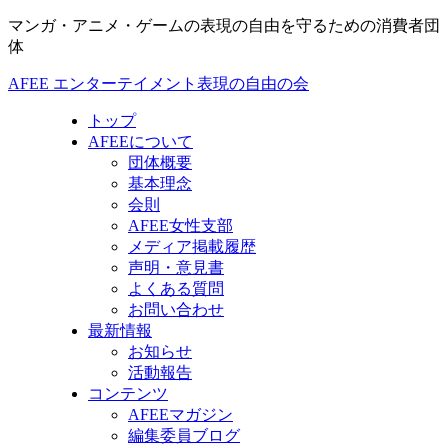
マンガ・アニメ・ゲームの表現の自由を守るための消費者団
体
AFEE エンターテイメント表現の自由の会
トップ
AFEEについて
団体概要
基本理念
会則
AFEE女性支部
メディア掲載履歴
声明・意見書
よくある質問
お問い合わせ
最新情報
お知らせ
活動報告
コンテンツ
AFEEマガジン
編集委員ブログ