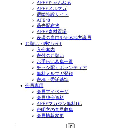
AFEEちゃんねる
AFEEメルマガ
選挙特設サイト
AFE48
過去配布物
AFEE素材置場
表現の自由を守る地方議員
お願い・呼びかけ
入会案内
寄付のお願い
お手伝い募集一覧
チラシ配りボランティア
無料メルマガ登録
寄稿・委託基準
会員専用
会員マイページ
会員総会資料
AFEEマガジン無料DL
声明文の意見収集
会員情報変更