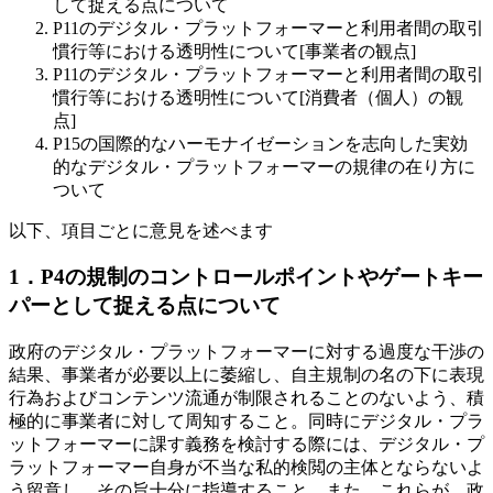
して捉える点について
P11のデジタル・プラットフォーマーと利用者間の取引
慣行等における透明性について[事業者の観点]
P11のデジタル・プラットフォーマーと利用者間の取引
慣行等における透明性について[消費者（個人）の観
点]
P15の国際的なハーモナイゼーションを志向した実効
的なデジタル・プラットフォーマーの規律の在り方に
ついて
以下、項目ごとに意見を述べます
1．P4の規制のコントロールポイントやゲートキー
パーとして捉える点について
政府のデジタル・プラットフォーマーに対する過度な干渉の
結果、事業者が必要以上に萎縮し、自主規制の名の下に表現
行為およびコンテンツ流通が制限されることのないよう、積
極的に事業者に対して周知すること。同時にデジタル・プラ
ットフォーマーに課す義務を検討する際には、デジタル・プ
ラットフォーマー自身が不当な私的検閲の主体とならないよ
う留意し、その旨十分に指導すること。また、これらが、政