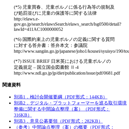
(*5) 児童買春、児童ポルノに係る行為等の規制及
び処罰並びに児童の保護等に関する法律
http://elaws.e-
gov.go.jp/search/elawsSearch/elaws_search/lsg0500/detail?
lawId=411AC1000000052
(*6) 国際約束上の児童ポルノの定義に関する質問
に対する答弁書：答弁本文：参議院
http://www.sangiin.go.jp/japanese/joho1/kousei/syuisyo/190/t
(*7) ISSUE BRIEF 日米英における児童ポルノの
定義規定 – 国立国会図書館 Ⅱ-4
http://www.ndl.go.jp/jp/diet/publication/issue/pdf/0681.pdf
関連資料
別添1．検討会開催要綱（PDF形式：144KB）
別添2．デジタル・プラットフォーマーを巡る取引環境
整備に関する中間論点整理（案）（PDF形式：
316KB）
別添3．意見公募要領（PDF形式：282KB）
（参考）中間論点整理（案）の概要（PDF形式：