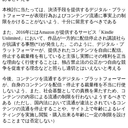
本検討に当たっては、決済手段を提供するデジタル・プラッ
トフォーマーが表現行為およびコンテンツ流通に事実上の制
限をかけることがないよう、十分に留意するべきである
また、2016年にはAmazon が提供するサービス「Kindle
Unlimited」において、作品が一方的に配信停止され講談社ら
が抗議する事態(*1)が発生した。このように、デジタル・プ
ラットフォーマーが、提供されたコンテンツを自由に配信、
停止する裁量権を有していると主張し実際にその権利を正当
な理由なく行使することは、独占禁止法の公正かつ自由な競
争を促進する理念などと照らし適切とはいえないと考える
今後、コンテンツを流通するデジタル・プラットフォーマー
が、自身のコンテンツを配信・停止する裁量権を不当に行使
しないよう、また、社会基盤としての責務を果たすため、コ
ンテンツの内容による流通の制限を行わないようするべきで
ある（ただし、国内法において流通が違法とされているコン
テンツの流通を停止することや、サイト上で年齢によるレイ
ティングを実施し閲覧・購入出来る年齢に一定の制限を設け
ることまでは否定しない）