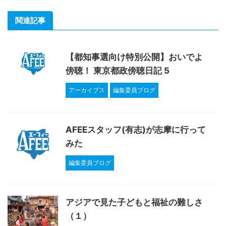
関連記事
【都知事選向け特別公開】おいでよ
傍聴！ 東京都政傍聴日記 5
アーカイブス
編集委員ブログ
AFEEスタッフ(有志)が志摩に行って
みた
編集委員ブログ
アジアで見た子どもと福祉の難しさ
（１）