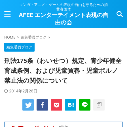
マンガ・アニメ・ゲームの表現の自由を守るための消
費者団体
AFEE エンターテイメント表現の自
由の会
HOME
>
編集委員ブログ
>
編集委員ブログ
刑法175条（わいせつ）規定、青少年健全
育成条例、および児童買春・児童ポルノ
禁止法の関係について
2014年2月26日