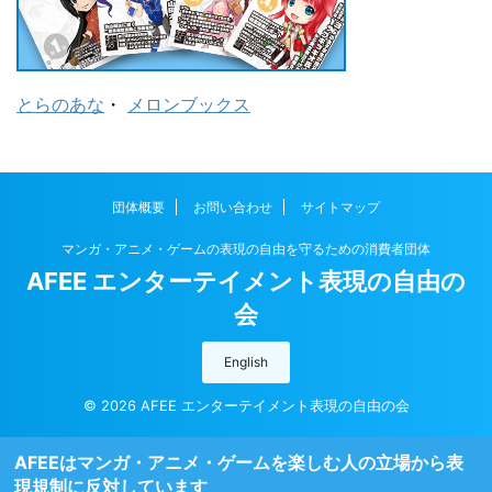
とらのあな
・
メロンブックス
団体概要
お問い合わせ
サイトマップ
マンガ・アニメ・ゲームの表現の自由を守るための消費者団体
AFEE エンターテイメント表現の自由の
会
English
© 2026 AFEE エンターテイメント表現の自由の会
AFEEはマンガ・アニメ・ゲームを楽しむ人の立場から表
現規制に反対しています