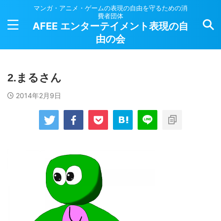
マンガ・アニメ・ゲームの表現の自由を守るための消
費者団体
AFEE エンターテイメント表現の自
由の会
2.まるさん
2014年2月9日